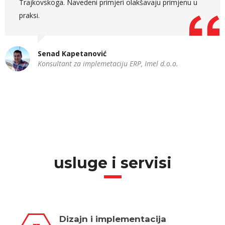
metodologija predavača i komunikacija sa učesnicima
modula je bila odlična i predavač definitivno zna održati
pažnju.
Adna Mešanović
QA Engineer, BITConEx d.o.o.
usluge i servisi
Dizajn i implementacija