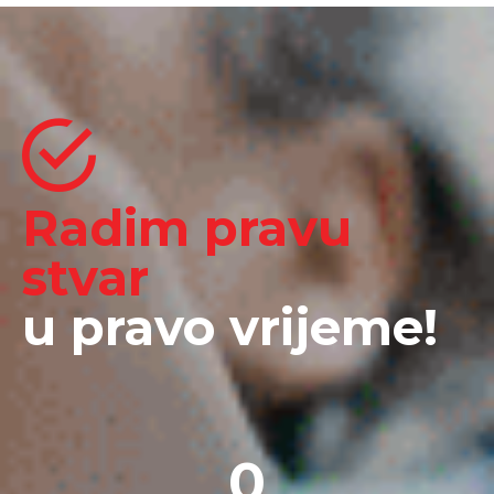
Radim pravu
stvar
u pravo vrijeme!
0