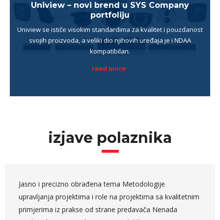
Uniview – novi brend u SYS Company
portfoliju
Uniview se ističe visokim standardima za kvalitet i pouzdanost
svojih proizvoda, a veliki dio njihovih uređaja je i NDAA
kompatibilan.
read more
izjave polaznika
Jako su mi bili bitni/važni lični savjeti iz dugogodišnjeg
ličnog iskustva predavača Nenada Trajkovskog, te real-
life primjeri vezani za ceremonije scruma. Također,