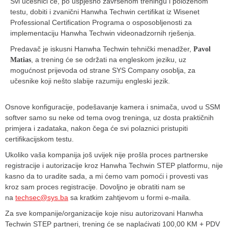
Svi učesnici će, po uspješno završenom treningu i položenom
testu, dobiti i zvanični Hanwha Techwin certifikat iz Wisenet
Professional Certification Programa o osposobljenosti za
implementaciju Hanwha Techwin videonadzornih rješenja.
Predavač je iskusni Hanwha Techwin tehnički menadžer,
Pavol
, a trening će se održati na engleskom jeziku, uz
Matias
mogućnost prijevoda od strane SYS Company osoblja, za
učesnike koji nešto slabije razumiju engleski jezik.
Osnove konfiguracije, podešavanje kamera i snimača, uvod u SSM
softver samo su neke od tema ovog treninga, uz dosta praktičnih
primjera i zadataka, nakon čega će svi polaznici pristupiti
certifikacijskom testu.
Ukoliko vaša kompanija još uvijek nije prošla proces partnerske
registracije i autorizacije kroz Hanwha Techwin STEP platformu, nije
kasno da to uradite sada, a mi ćemo vam pomoći i provesti vas
kroz sam proces registracije. Dovoljno je obratiti nam se
na
techsec@sys.ba
sa kratkim zahtjevom u formi e-maila.
Za sve kompanije/organizacije koje nisu autorizovani Hanwha
Techwin STEP partneri, trening će se naplaćivati 100,00 KM + PDV