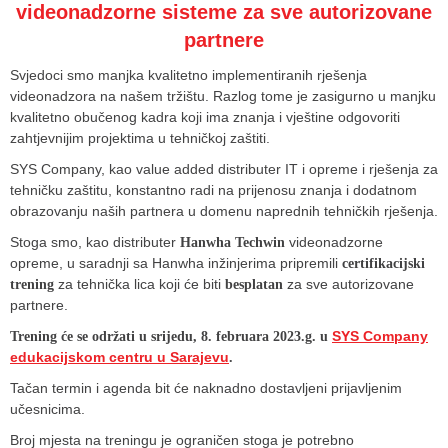
videonadzorne sisteme za sve autorizovane
partnere
Svjedoci smo manjka kvalitetno implementiranih rješenja
videonadzora na našem tržištu. Razlog tome je zasigurno u manjku
kvalitetno obučenog kadra koji ima znanja i vještine odgovoriti
zahtjevnijim projektima u tehničkoj zaštiti.
SYS Company, kao value added distributer IT i opreme i rješenja za
tehničku zaštitu, konstantno radi na prijenosu znanja i dodatnom
obrazovanju naših partnera u domenu naprednih tehničkih rješenja.
Stoga smo, kao distributer
videonadzorne
Hanwha Techwin
opreme, u saradnji sa Hanwha inžinjerima pripremili
certifikacijski
za tehnička lica koji će biti
za sve autorizovane
trening
besplatan
partnere.
SYS Company
Trening će se održati u srijedu, 8. februara 2023.g. u
edukacijskom centru u Sarajevu
.
Tačan termin i agenda bit će naknadno dostavljeni prijavljenim
učesnicima.
Broj mjesta na treningu je ograničen stoga je potrebno