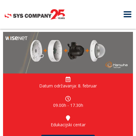
Datum održavanja: 8. februar
09.00h - 17.30h
Edukacijski centar