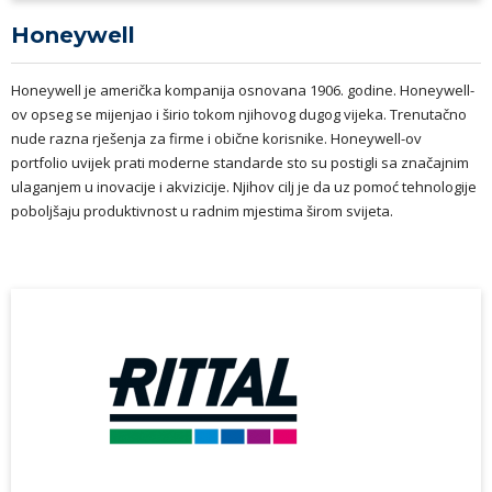
Honeywell
Honeywell je američka kompanija osnovana 1906. godine. Honeywell-
ov opseg se mijenjao i širio tokom njihovog dugog vijeka. Trenutačno
nude razna rješenja za firme i obične korisnike. Honeywell-ov
portfolio uvijek prati moderne standarde sto su postigli sa značajnim
ulaganjem u inovacije i akvizicije. Njihov cilj je da uz pomoć tehnologije
poboljšaju produktivnost u radnim mjestima širom svijeta.