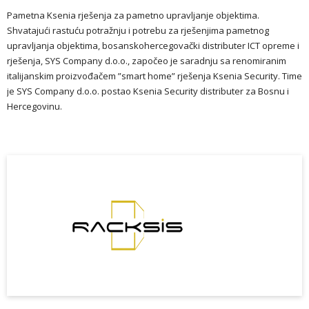
Pametna Ksenia rješenja za pametno upravljanje objektima.
Shvatajući rastuću potražnju i potrebu za rješenjima pametnog
upravljanja objektima, bosanskohercegovački distributer ICT opreme i
rješenja, SYS Company d.o.o., započeo je saradnju sa renomiranim
italijanskim proizvođačem ”smart home” rješenja Ksenia Security. Time
je SYS Company d.o.o. postao Ksenia Security distributer za Bosnu i
Hercegovinu.