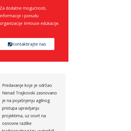
Za dodatne mogućnosti,
informacije i ponudu
organizacije InHouse edukacije.
Kontaktirajte nas
Predavanje koje je održao
Angažovanost predavača
Nenad Trajkovski zasnovano
tokom cijelog modula, tr
je na pojašnjenju agilnog
da slikovito približi ono o
pristupa upravljanju
čemu priča iz svog
projektima, uz osvrt na
dugogodišnjeg iskustva, d
osnovne razlike
pažnju efikasno tokom
tradicionalnog tzv. waterfall
cijelog predavanja.