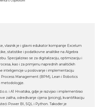
imenta s Copilotom
ke, vlasnik je i glavni edukator kompanije Excelum
ike, statistike i podatkovne analitike na Algebra
u. Specijalizirao se za digitalizaciju, optimizaciju i
ocesa, kao i za primjenu naprednih analitičkih
e inteligencije u poslovanje i implementaciju
ss Process Management (BPM), Lean i Robotics
 metodologije.
o.o. i A1 Hrvatska, gdje je razvijao i implementirao
zaliha, određivanje cijena (pricing), kvantifikaciju
risteći Power BI, SQL i Python. Također je