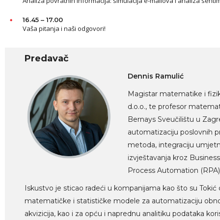
Analiza povratnih informacija: simulacija e-mailova i analiza sent
16.45 – 17.00
Vaša pitanja i naši odgovori!
Predavač
Dennis Ramulić
Magistar matematike i fizi
d.o.o., te profesor matemat
Bernays Sveučilištu u Zagreb
automatizaciju poslovnih pr
metoda, integraciju umjetn
izvještavanja kroz Busine
Process Automation (RPA)
Iskustvo je sticao radeći u kompanijama kao što su Tokić d.
matematičke i statističke modele za automatizaciju obnove 
akvizicija, kao i za opću i naprednu analitiku podataka ko