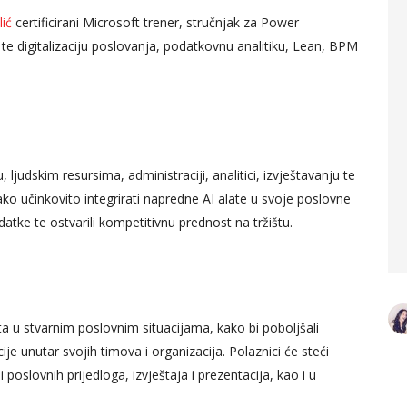
ić
certificirani Microsoft trener
, stručnjak za Power
dio uspjela shvatiti dio
 te digitalizaciju poslovanja, podatkovnu analitiku, Lean, BPM
kontrolinga.
ić
t Manager,
alijek
Arijana Kekić
Senior Accountant, AS
Holding
ljudskim resursima, administraciji, analitici, izvještavanju te
ko učinkovito integrirati napredne AI alate u svoje poslovne
datke te ostvarili kompetitivnu prednost na tržištu.
ta u stvarnim poslovnim situacijama, kako bi poboljšali
ije unutar svojih timova i organizacija. Polaznici će steći
poslovnih prijedloga, izvještaja i prezentacija, kao i u