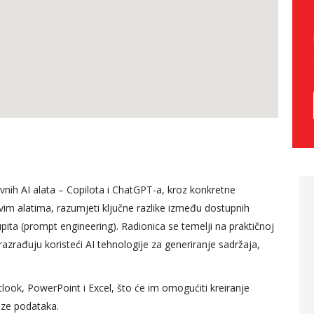
ivnih AI alata – Copilota i ChatGPT-a, kroz konkretne
 predavača
Kontroling u ljudskim
 ovim alatima, razumjeti ključne razlike između dostupnih
modula, trud
potencijalima za mene
upita (prompt engineering). Radionica se temelji na praktičnoj
bliži ono o
predstavlja jedan sasvim
 razrađuju koristeći AI tehnologije za generiranje sadržaja,
svog
novi izazov, obzirom da sam
iskustva, drži
cijelu karijeru provela u
utlook, PowerPoint i Excel, što će im omogućiti kreiranje
no tokom
računovodstvu, ja smatram
ize podataka.
anja.
da sam danas kroz praktički