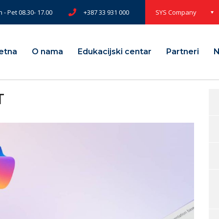
 - Pet 08.30- 17.00
+387 33 931 000
SYS Company
etna
O nama
Edukacijski centar
Partneri
N
T