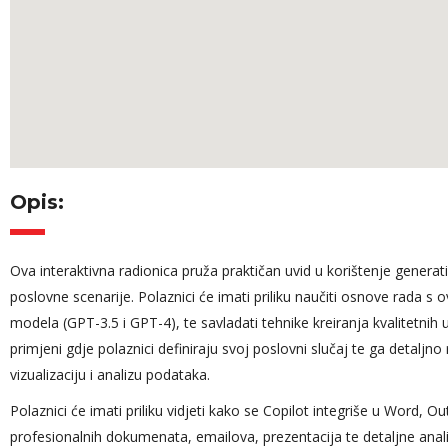
Opis:
Ova interaktivna radionica pruža praktičan uvid u korištenje generat
Angažovanost
poslovne scenarije. Polaznici će imati priliku naučiti osnove rada s
tokom cijelog 
modela (GPT-3.5 i GPT-4), te savladati tehnike kreiranja kvalitetnih 
da slikovito pri
primjeni gdje polaznici definiraju svoj poslovni slučaj te ga detaljno
čemu priča iz 
vizualizaciju i analizu podataka.
dugogodišnjeg 
Polaznici će imati priliku vidjeti kako se Copilot integriše u Word, O
pažnju efikas
profesionalnih dokumenata, emailova, prezentacija te detaljne anal
cijelog predav