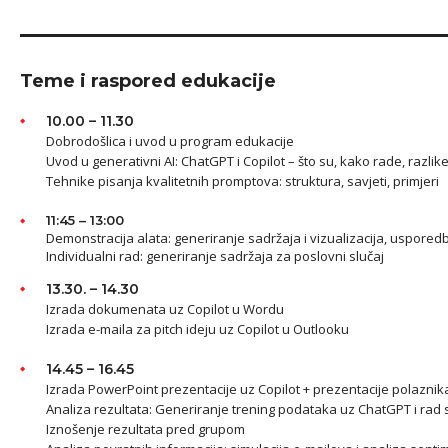
Teme i raspored edukacije
10.00 – 11.30
Dobrodošlica i uvod u program edukacije
Uvod u generativni AI: ChatGPT i Copilot – što su, kako rade, razli
Tehnike pisanja kvalitetnih promptova: struktura, savjeti, primjeri
11:45 – 13:00
Demonstracija alata: generiranje sadržaja i vizualizacija, uspore
Individualni rad: generiranje sadržaja za poslovni slučaj
13.30. – 14.30
Izrada dokumenata uz Copilot u Wordu
Izrada e-maila za pitch ideju uz Copilot u Outlooku
14.45 – 16.45
Izrada PowerPoint prezentacije uz Copilot + prezentacije polaznika 
Analiza rezultata: Generiranje trening podataka uz ChatGPT i rad 
Iznošenje rezultata pred grupom