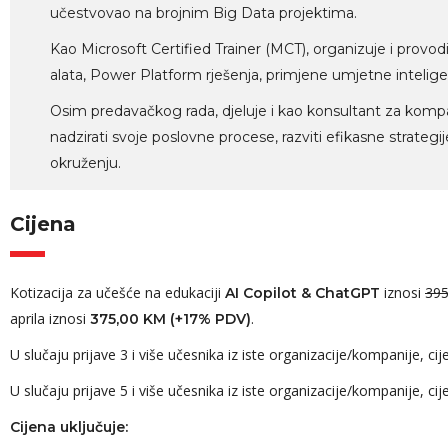
učestvovao na brojnim Big Data projektima.
Kao Microsoft Certified Trainer (MCT), organizuje i provod
alata, Power Platform rješenja, primjene umjetne intelige
Osim predavačkog rada, djeluje i kao konsultant za kompanij
nadzirati svoje poslovne procese, razviti efikasne strategi
okruženju.
Cijena
Kotizacija za učešće na edukaciji
iznosi
395
AI Copilot & ChatGPT
aprila iznosi
.
37
5,00 KM (+17% PDV)
U slučaju prijave 3 i više učesnika iz iste organizacije/kompanije, 
U slučaju prijave 5 i više učesnika iz iste organizacije/kompanije, 
Cijena uključuje: