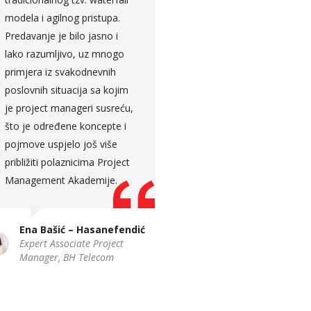
modela i agilnog pristupa.
Predavanje je bilo jasno i
Edin Gluhić
lako razumljivo, uz mnogo
Key Account Manager,
primjera iz svakodnevnih
Hercegovinalijek
poslovnih situacija sa kojim
je project manageri susreću,
što je određene koncepte i
pojmove uspjelo još više
približiti polaznicima Project
Management Akademije.
Ena Bašić – Hasanefendić
Expert Associate Project
Manager, BH Telecom