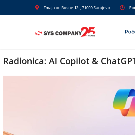
Zmaja od Bosne 12c, 71000 Sarajevo
Pon
Poč
Radionica: AI Copilot & ChatGP