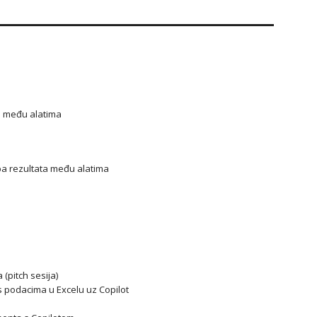
ke među alatima
dba rezultata među alatima
(pitch sesija)
s podacima u Excelu uz Copilot