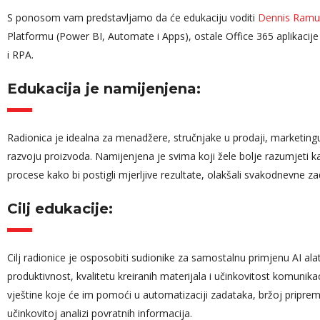
S ponosom vam predstavljamo da će edukaciju voditi
Dennis Ramul
Platformu (Power BI, Automate i Apps), ostale Office 365 aplikacije
Edin Gluh
i RPA.
Key Accoun
Hercegovin
Edukacija je namijenjena:
Radionica je idealna za menadžere, stručnjake u prodaji, marketingu, 
razvoju proizvoda. Namijenjena je svima koji žele bolje razumjeti ka
procese kako bi postigli mjerljive rezultate, olakšali svakodnevne za
Cilj edukacije:
Cilj radionice je osposobiti sudionike za samostalnu primjenu AI ala
produktivnost, kvalitetu kreiranih materijala i učinkovitost komunikac
vještine koje će im pomoći u automatizaciji zadataka, bržoj pripremi 
učinkovitoj analizi povratnih informacija.