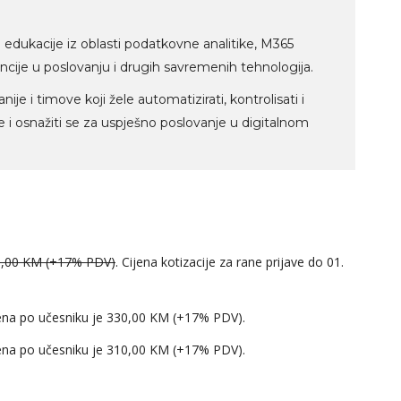
i edukacije iz oblasti podatkovne analitike, M365
ncije u poslovanju i drugih savremenih tehnologija.
e i timove koji žele automatizirati, kontrolisati i
je i osnažiti se za uspješno poslovanje u digitalnom
,00 KM (+17% PDV)
. Cijena kotizacije za rane prijave do 01.
cijena po učesniku je 330,00 KM (+17% PDV).
cijena po učesniku je 310,00 KM (+17% PDV).