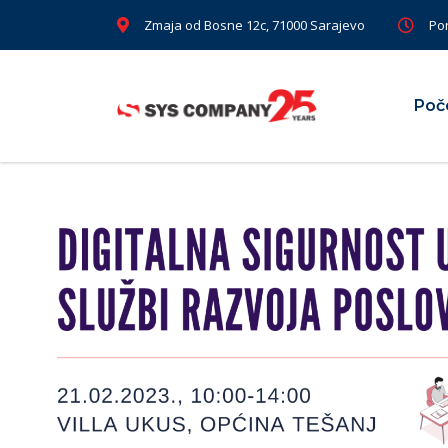
Zmaja od Bosne 12c, 71000 Sarajevo
Pon
Poč