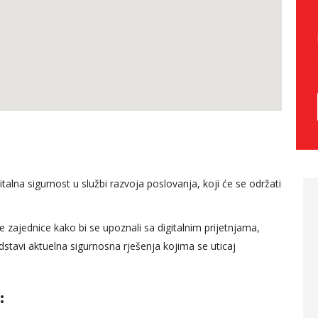
alna sigurnost u službi razvoja poslovanja, koji će se održati
vanost predavača
Kontroling u ljudskim
cijelog modula, trud
potencijalima za mene
 zajednice kako bi se upoznali sa digitalnim prijetnjama,
ovito približi ono o
predstavlja jedan sasvim
edstavi aktuelna sigurnosna rješenja kojima se uticaj
iča iz svog
novi izazov, obzirom da sam
išnjeg iskustva, drži
cijelu karijeru provela u
:
 efikasno tokom
računovodstvu, ja smatram
 predavanja.
da sam danas kroz praktički