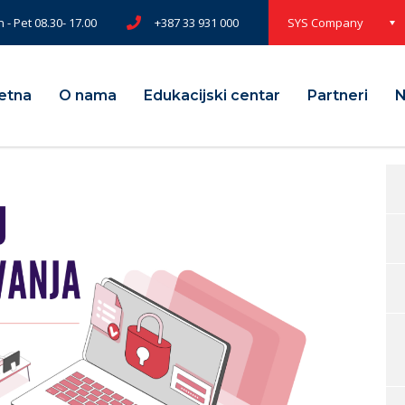
 - Pet 08.30- 17.00
+387 33 931 000
SYS Company
etna
O nama
Edukacijski centar
Partneri
N