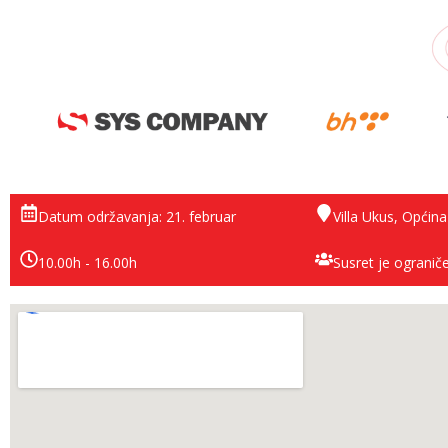
Datum održavanja: 21. februar
Villa Ukus, Općin
10.00h - 16.00h
Susret je ogranič