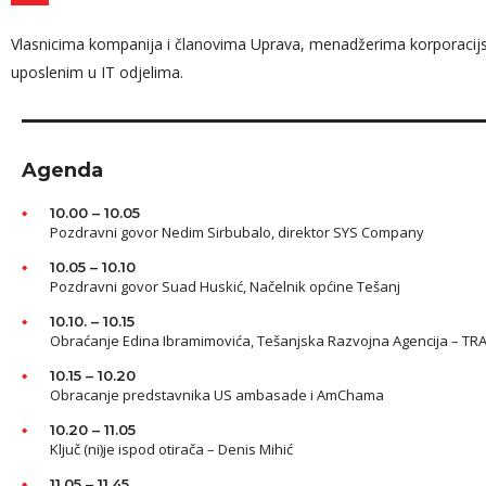
Vlasnicima kompanija i članovima Uprava, menadžerima korporacijsk
uposlenim u IT odjelima.
Ed
Key
Her
Agenda
10.00 – 10.05
Pozdravni govor Nedim Sirbubalo, direktor SYS Company
10.05 – 10.10
Pozdravni govor Suad Huskić, Načelnik općine Tešanj
10.10. – 10.15
Obraćanje Edina Ibramimovića, Tešanjska Razvojna Agencija – TR
10.15 – 10.20
Obracanje predstavnika US ambasade i AmChama
10.20 – 11.05
Ključ (ni)je ispod otirača – Denis Mihić
11.05 – 11.45