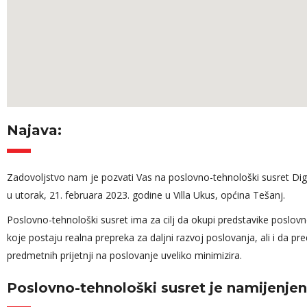
Najava:
Zadovoljstvo nam je pozvati Vas na poslovno-tehnološki susret Digit
u utorak, 21. februara 2023. godine u Villa Ukus, općina Tešanj.
Angažo
tokom 
Poslovno-tehnološki susret ima za cilj da okupi predstavike poslovne
da slik
koje postaju realna prepreka za daljni razvoj poslovanja, ali i da pr
čemu pr
predmetnih prijetnji na poslovanje uveliko minimizira.
dugogod
Poslovno-tehnološki susret je namijenjen
pažnju
cijelog