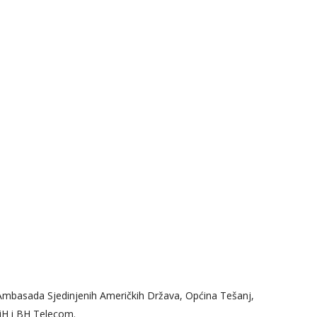
: Ambasada Sjedinjenih Američkih Država, Općina Tešanj,
iH i BH Telecom.