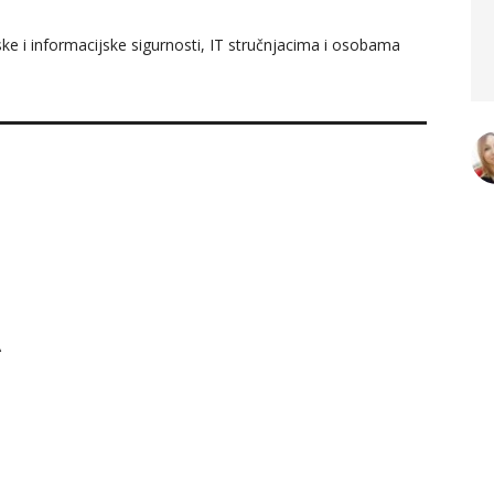
dio uspjela shvatiti dio
e i informacijske sigurnosti, IT stručnjacima i osobama
kontrolinga.
in Gluhić
 Account Manager,
cegovinalijek
Arijana Kekić
Senior Accountant, AS
Holding
A