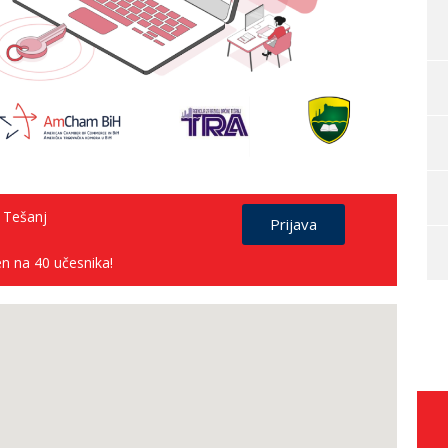
a Tešanj
Prijava
en na 40 učesnika!