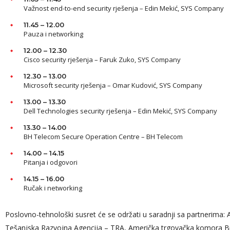
Važnost end-to-end security rješenja – Edin Mekić, SYS Company
11.45 – 12.00
Pauza i networking
12.00 – 12.30
Cisco security rješenja – Faruk Zuko, SYS Company
12.30 – 13.00
Microsoft security rješenja – Omar Kudović, SYS Company
13.00 – 13.30
Dell Technologies security rješenja – Edin Mekić, SYS Company
13.30 – 14.00
BH Telecom Secure Operation Centre – BH Telecom
14.00 – 14.15
Pitanja i odgovori
14.15 – 16.00
Ručak i networking
Poslovno-tehnološki susret će se održati u saradnji sa partnerima
Tešanjska Razvojna Agencija – TRA, Američka trgovačka komora B