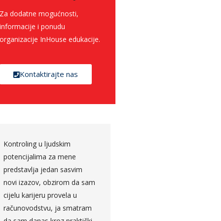
Za dodatne mogućnosti,
informacije i ponudu
organizacije InHouse edukacije.
Kontaktirajte nas
Predavanje koje je održao
Angažovanost predavača
Nenad Trajkovski zasnovano
tokom cijelog modula, tr
je na pojašnjenju agilnog
da slikovito približi ono o
pristupa upravljanju
čemu priča iz svog
projektima, uz osvrt na
dugogodišnjeg iskustva, d
osnovne razlike
pažnju efikasno tokom
tradicionalnog tzv. waterfall
cijelog predavanja.