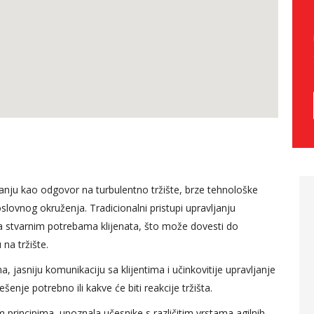
anju kao odgovor na turbulentno tržište, brze tehnološke
 predavača
Kontroling u ljudskim
lovnog okruženja. Tradicionalni pristupi upravljanju
modula, trud
potencijalima za mene
 sa stvarnim potrebama klijenata, što može dovesti do
bliži ono o
predstavlja jedan sasvim
 na tržište.
svog
novi izazov, obzirom da sam
jasniju komunikaciju sa klijentima i učinkovitije upravljanje
iskustva, drži
cijelu karijeru provela u
nje potrebno ili kakve će biti reakcije tržišta.
no tokom
računovodstvu, ja smatram
 principima, upoznala učesnike s različitim vrstama agilnih
anja.
da sam danas kroz praktički