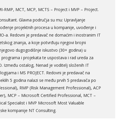
I-RMP, MCT, MCP, MCTS – Project i MVP – Project.
nsultant. Glavna područja su mu: Upravljanje
uvođenje projektnih procesa u kompanije, uvođenje i
MO-a. Redovni je predavač ne domaćim i inostranim IT
etskog znanja, a koje potvrđuju njegovi brojni
i njegovo dugogodišnje iskustvo (30+ godina) u
a programa i projekata te uspostava i rad ureda za
. Između ostalog, Nenad je voditelj složenih IT
ologijama i MS PROJECT. Redovni je predavač na
eklih 5 godina nalazi se među prvih 5 predavača po
essional), RMP (Risk Management Professional), ACP
ster), MCP – Microsoft Certified Professional, MCT –
ical Specialist i MVP Microsoft Most Valuable
ntske kompanije NT Consulting.