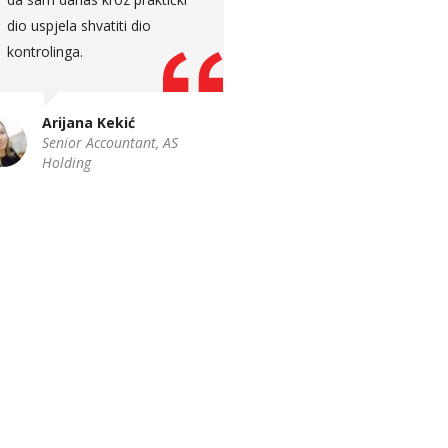
modela i agilnog pristupa.
Predavanje je bilo jasno i
Edin Gluhić
lako razumljivo, uz mnogo
Key Account Manager,
primjera iz svakodnevnih
Hercegovinalijek
poslovnih situacija sa kojim
je project manageri susreću,
što je određene koncepte i
pojmove uspjelo još više
približiti polaznicima Project
Management Akademije.
Ena Bašić – Hasanefendić
Expert Associate Project
Manager, BH Telecom