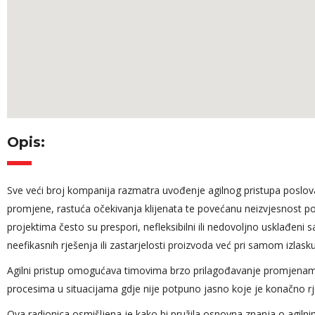
Opis:
Sve veći broj kompanija razmatra uvođenje agilnog pristupa poslov
Angažovanost
promjene, rastuća očekivanja klijenata te povećanu neizvjesnost pos
tokom cijelog 
projektima često su prespori, nefleksibilni ili nedovoljno usklađeni
da slikovito pri
neefikasnih rješenja ili zastarjelosti proizvoda već pri samom izlasku
čemu priča iz 
Agilni pristup omogućava timovima brzo prilagođavanje promjenama, 
dugogodišnjeg 
procesima u situacijama gdje nije potpuno jasno koje je konačno rješe
pažnju efikas
Ova radionica osmišljena je kako bi pružila osnovna znanja o agilnim
cijelog predav