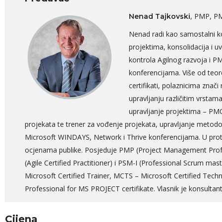
, PMP, PM
Nenad Tajkovski
Nenad radi kao samostalni ko
projektima, konsolidacija i 
kontrola Agilnog razvoja i P
konferencijama. Više od teor
certifikati, polaznicima znač
upravljanju različitim vrstam
upravljanje projektima – PMO
projekata te trener za vođenje projekata, upravljanje metod
Microsoft WINDAYS, Network i Thrive konferencijama. U prot
ocjenama publike. Posjeduje PMP (Project Management Prof
(Agile Certified Practitioner) i PSM-I (Professional Scrum ma
Microsoft Certified Trainer, MCTS – Microsoft Certified Techn
Professional for MS PROJECT certifikate. Vlasnik je konsulta
Cijena