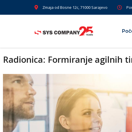
Zmaja od Bosne 12c, 71000 Sarajevo
Pon
Poč
Radionica: Formiranje agilnih 