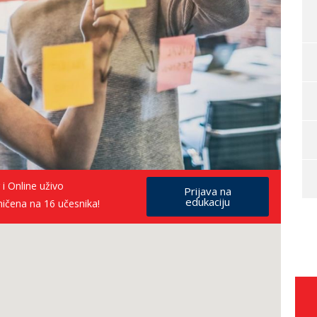
 i Online uživo
Prijava na
edukaciju
ničena na 16 učesnika!