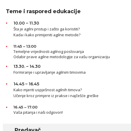
Teme i raspored edukacije
10.00 – 11.30
Šta je agilni pristup i zašto ga koristiti?
Kada i kako primijeniti agilne metode?
11:45 – 13:00
Temeljne vrijednosti agilnog poslovanja
Odabir prave agilne metodologije za vašu organizaciju
13.30. – 14.30
Formiranje i upravljanje agilnim timovima
14.45 – 16.45
Kako mjeriti uspješnost agilnih timova?
Učenje kroz primjere iz prakse i najčešće greške
16.45 – 17.00
Vaša pitanja i naši odgovori!
Predavač