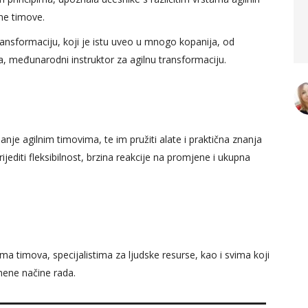
lne timove.
dio uspjela shvatiti dio
kontrolinga.
transformaciju, koji je istu uveo u mnogo kopanija, od
ić
ma, međunarodni instruktor za agilnu transformaciju.
t Manager,
alijek
Arijana Kekić
Senior Accountant, AS
Holding
janje agilnim timovima, te im pružiti alate i praktična znanja
diti fleksibilnost, brzina reakcije na promjene i ukupna
 timova, specijalistima za ljudske resurse, kao i svima koji
emene načine rada.