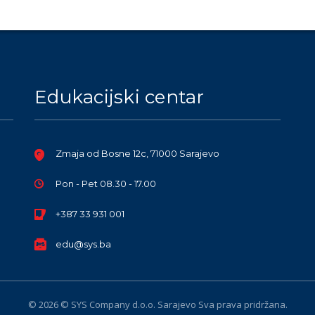
Edukacijski centar
Zmaja od Bosne 12c, 71000 Sarajevo
Pon - Pet 08.30 - 17.00
+387 33 931 001
edu@sys.ba
© 2026 © SYS Company d.o.o. Sarajevo Sva prava pridržana.