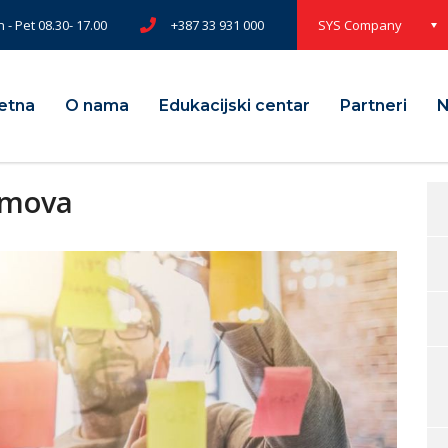
 - Pet 08.30- 17.00
+387 33 931 000
SYS Company
etna
O nama
Edukacijski centar
Partneri
N
timova