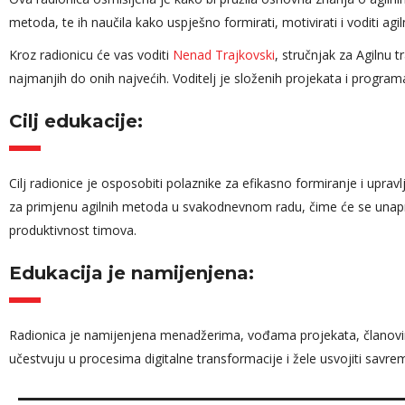
metoda, te ih naučila kako uspješno formirati, motivirati i voditi agi
Kroz radionicu će vas voditi
Nenad Trajkovski
, stručnjak za Agilnu 
Edin Gluh
najmanjih do onih najvećih. Voditelj je složenih projekata i progra
Key Accoun
Hercegovin
Cilj edukacije:
Cilj radionice je osposobiti polaznike za efikasno formiranje i upravl
za primjenu agilnih metoda u svakodnevnom radu, čime će se unaprije
produktivnost timova.
Edukacija je namijenjena:
Radionica je namijenjena menadžerima, vođama projekata, članovima
učestvuju u procesima digitalne transformacije i žele usvojiti savr