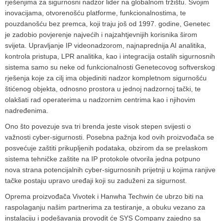
rješenjima za sigurnosni nadzor lider na globalnom tržištu. Svojim
inovacijama, otvorenošću platforme, funkcionalnostima, te
pouzdanošću bez premca, koji traju još od 1997. godine, Genetec
je zadobio povjerenje najvećih i najzahtjevnijih korisnika širom
svijeta. Upravljanje IP videonadzorom, najnaprednija AI analitika,
kontrola pristupa, LPR analitika, kao i integracija ostalih sigurnosnih
sistema samo su neke od funkcionalnosti Genetecovog softverskog
rješenja koje za cilj ima objediniti nadzor kompletnom sigurnošću
štićenog objekta, odnosno prostora u jednoj nadzornoj tački, te
olakšati rad operaterima u nadzornim centrima kao i njihovim
nadređenima.
Ono što povezuje sva tri brenda jeste visok stepen svijesti o
važnosti cyber-sigurnosti. Posebna pažnja kod ovih proizvođača se
posvećuje zaštiti prikupljenih podataka, obzirom da se prelaskom
sistema tehničke zaštite na IP protokole otvorila jedna potpuno
nova strana potencijalnih cyber-sigurnosnih prijetnji u kojima ranjive
tačke postaju upravo uređaji koji su zaduženi za sigurnost.
Oprema proizvođača Vivotek i Hanwha Techwin će ubrzo biti na
raspolaganju našim partnerima za testiranje, a obuku vezano za
instalaciju i podešavanja provodit će SYS Company zajedno sa