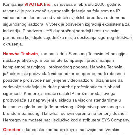
Kompanija
VIVOTEK Inc.
, osnovana u februaru 2000. godine,
tajvanski je proizvođač sigurnosnih rješenja sa fokusom na IP
videonadzor. Jedan su od vodećih svjetskih brendova u domenu
sigurnosnog nadzora. Vivotek je posvećen izgradnji ekosistema za
industriju IP nadzora i teži dugoročnoj saradnji i rastu sa svim
partnerima koji dijele zajedničku misiju dostizanja sigurnog društva i
okruženja.
Hanwha Techwin
, kao nasljednik Samsung Techwin tehnologije,
nastao je akvizicijom pomenute kompanije i preuzimanjem
kompletnog razvojnog i proizvodnog pogona. Hanwha Techwin,
južnokorejski proizvođač videonadzorne opreme, nudi robusne i
pouzdane proizvode namijenjene videonadzoru, dizajnirane da
zadovolje sadašnje i buduće potrebe profesionalaca iz oblasti
sigurnosti. Kamere, snimači i ostali IP mrežni uređaji ovoga
proizvođača su napravljeni u skladu sa visokim standardima u
kojima se ogleda naslijeđe preciznog inžinjerstva povezanog sa
brendom Samsung. Hanwha Techwin opremu na teritoriji Bosne i
Hercegovine možete naći isključivo kod distributera SYS Company.
Genetec
je kanadska kompanija koja je sa svojim softverskim