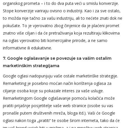
organskog prometa – i to do dva puta veći u smislu konverzije.
Stope konverzije variraju ovisno o industriji. Kao i za sve ostalo,
to možda nije tačno za vašu industriju, ali to nećete znati dok ne
pokušate. To je vjerovatno zbog činjenice da je plaćeni promet
znatno više ciljan i da će pretraživanja koja rezultiraju klikovima
na oglas vjerovatno biti komercijalne prirode, a ne samo
informativne ili edukativne.
7. Google oglašavanje se povezuje sa vašim ostalim
marketinškim strategijama
Google oglasi nadopunjuju vaše ostale marketinške strategije.
Remarketing je posebno moćan način korištenja oglasa za
ciljanje osoba koje su pokazale interes za vaše usluge.
Remarketingom Google oglašavanje pomoću kolačića može
pratiti prijašnje posjetitelje vaše web stranice (osobe su vas
pronašle putem društvenih mreža, bloga itd.). Vaši će Google
oglasi nakon toga „pratiti“ te osobe širom interneta, tako da će
im vaš brend uvijek biti u mislima, a i na mnoštvu web stranica