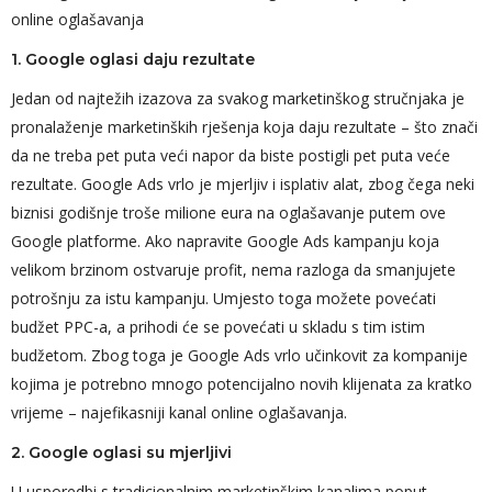
online oglašavanja
1. Google oglasi daju rezultate
Jedan od najtežih izazova za svakog marketinškog stručnjaka je
pronalaženje marketinških rješenja koja daju rezultate – što znači
da ne treba pet puta veći napor da biste postigli pet puta veće
rezultate. Google Ads vrlo je mjerljiv i isplativ alat, zbog čega neki
biznisi godišnje troše milione eura na oglašavanje putem ove
Google platforme. Ako napravite Google Ads kampanju koja
velikom brzinom ostvaruje profit, nema razloga da smanjujete
potrošnju za istu kampanju. Umjesto toga možete povećati
budžet PPC-a, a prihodi će se povećati u skladu s tim istim
budžetom. Zbog toga je Google Ads vrlo učinkovit za kompanije
kojima je potrebno mnogo potencijalno novih klijenata za kratko
vrijeme – najefikasniji kanal online oglašavanja.
2. Google oglasi su mjerljivi
U usporedbi s tradicionalnim marketinškim kanalima poput