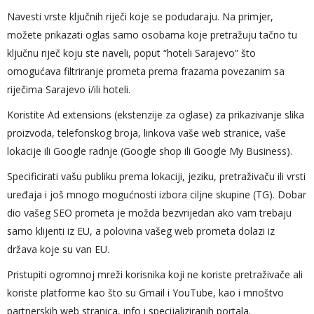
Navesti vrste ključnih riječi koje se podudaraju. Na primjer,
možete prikazati oglas samo osobama koje pretražuju tačno tu
ključnu riječ koju ste naveli, poput “hoteli Sarajevo” što
omogućava filtriranje prometa prema frazama povezanim sa
riječima Sarajevo i/ili hoteli.
Koristite Ad extensions (ekstenzije za oglase) za prikazivanje slika
proizvoda, telefonskog broja, linkova vaše web stranice, vaše
lokacije ili Google radnje (Google shop ili Google My Business).
Specificirati vašu publiku prema lokaciji, jeziku, pretraživaču ili vrsti
uređaja i još mnogo mogućnosti izbora ciljne skupine (TG). Dobar
dio vašeg SEO prometa je možda bezvrijedan ako vam trebaju
samo klijenti iz EU, a polovina vašeg web prometa dolazi iz
država koje su van EU.
Pristupiti ogromnoj mreži korisnika koji ne koriste pretraživače ali
koriste platforme kao što su Gmail i YouTube, kao i mnoštvo
partnerskih web stranica, info i specijaliziranih portala.