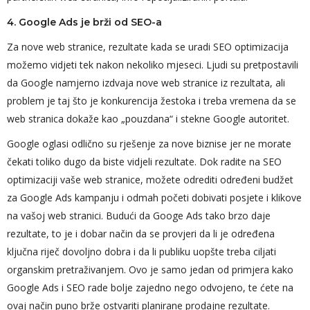
4. Google Ads je brži od SEO-a
Za nove web stranice, rezultate kada se uradi SEO optimizacija
možemo vidjeti tek nakon nekoliko mjeseci. Ljudi su pretpostavili
da Google namjerno izdvaja nove web stranice iz rezultata, ali
problem je taj što je konkurencija žestoka i treba vremena da se
web stranica dokaže kao „pouzdana“ i stekne Google autoritet.
Google oglasi odlično su rješenje za nove biznise jer ne morate
čekati toliko dugo da biste vidjeli rezultate. Dok radite na SEO
optimizaciji vaše web stranice, možete odrediti određeni budžet
za Google Ads kampanju i odmah početi dobivati posjete i klikove
na vašoj web stranici. Budući da Googe Ads tako brzo daje
rezultate, to je i dobar način da se provjeri da li je određena
ključna riječ dovoljno dobra i da li publiku uopšte treba ciljati
organskim pretraživanjem. Ovo je samo jedan od primjera kako
Google Ads i SEO rade bolje zajedno nego odvojeno, te ćete na
ovaj način puno brže ostvariti planirane prodajne rezultate.