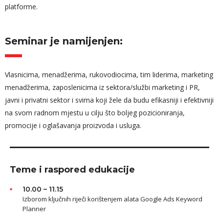
platforme.
Seminar je namijenjen:
Vlasnicima, menadžerima, rukovodiocima, tim liderima, marketing
menadžerima, zaposlenicima iz sektora/službi marketing i PR,
javni i privatni sektor i svima koji žele da budu efikasniji i efektivniji
na svom radnom mjestu u cilju što boljeg pozicioniranja,
promocije i oglašavanja proizvoda i usluga.
Teme i raspored edukacije
10.00 – 11.15
Izborom ključnih riječi korištenjem alata Google Ads Keyword
Planner