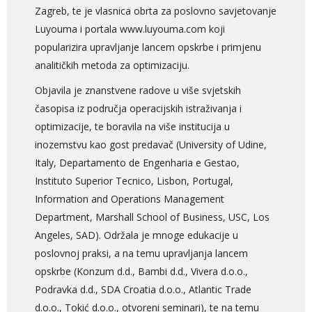
Zagreb, te je vlasnica obrta za poslovno savjetovanje
Luyouma i portala www.luyouma.com koji
popularizira upravljanje lancem opskrbe i primjenu
analitičkih metoda za optimizaciju.
Objavila je znanstvene radove u više svjetskih
časopisa iz područja operacijskih istraživanja i
optimizacije, te boravila na više institucija u
inozemstvu kao gost predavač (University of Udine,
Italy, Departamento de Engenharia e Gestao,
Instituto Superior Tecnico, Lisbon, Portugal,
Information and Operations Management
Department, Marshall School of Business, USC, Los
Angeles, SAD). Održala je mnoge edukacije u
poslovnoj praksi, a na temu upravljanja lancem
opskrbe (Konzum d.d., Bambi d.d., Vivera d.o.o.,
Podravka d.d., SDA Croatia d.o.o., Atlantic Trade
d.o.o., Tokić d.o.o., otvoreni seminari), te na temu