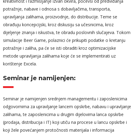
kreativnost i razmišljanje izvan okvira, počevši od predviđanja
potražnje, nabave i odnosa s dobavljačima, transporta,
upravljanja zalihama, proizvodnje, do distribucije. Teme se
obrađuju koncepcijski, kroz diskusiju sa učesnicima, kroz
dijeljenje znanja i iskustva, te obradu poslovnih slučajeva. Tokom
simulacije Beer Game, polaznici će prikupiti podatke o kretanju
potražnje i zaliha, pa će se isti obraditi kroz optimizacijske
metode upravljanja zalihama koje će se implementirati uz
korištenje Excela.
Seminar je namijenjen:
Seminar je namijenjen srednjem managementu i zaposlenicima
odgovornima za upravljanje lancem opskrbe, nabavu i upravljanje
zalihama, te zaposlenicima u drugim dijelovima lanca opskrbe
(prodaja, distribucija i IT) koji utiču na procese u lancu opskrbe i
koji žele povećanjem protočnosti materijala i informacija