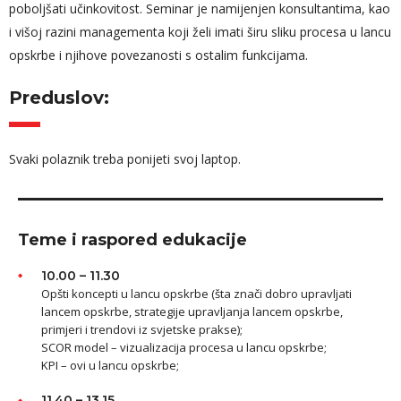
poboljšati učinkovitost. Seminar je namijenjen konsultantima, kao
i višoj razini managementa koji želi imati širu sliku procesa u lancu
opskrbe i njihove povezanosti s ostalim funkcijama.
Preduslov:
Svaki polaznik treba ponijeti svoj laptop.
Teme i raspored edukacije
10.00 – 11.30
Opšti koncepti u lancu opskrbe (šta znači dobro upravljati
lancem opskrbe, strategije upravljanja lancem opskrbe,
primjeri i trendovi iz svjetske prakse);
SCOR model – vizualizacija procesa u lancu opskrbe;
KPI – ovi u lancu opskrbe;
11.40 – 13.15