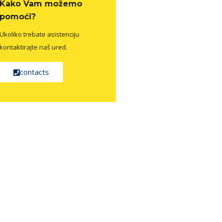
Kako Vam možemo
pomoći?
Ukoliko trebate asistenciju
kontaktirajte naš ured.
contacts