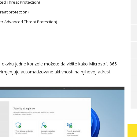
ced Threat Protection)
reat protection)
er Advanced Threat Protection)
U okviru jedne konzole možete da vidite kako Microsoft 365
 primjenjuje automatizovane aktivnosti na njihovoj adresi.