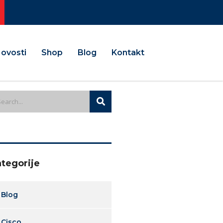
ovosti
Shop
Blog
Kontakt
tegorije
Blog
Cisco