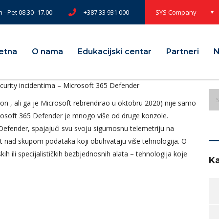
 - Pet 08.30- 17.00
+387 33 931 000
SYS Company
etna
O nama
Edukacijski centar
Partneri
N
security incidentima – Microsoft 365 Defender
n , ali ga je Microsoft rebrendirao u oktobru 2020) nije samo
icrosoft 365 Defender je mnogo više od druge konzole.
efender, spajajući svu svoju sigurnosnu telemetriju na
t nad skupom podataka koji obuhvataju više tehnologija. O
 ili specijalističkih bezbjednosnih alata – tehnologija koje
Ka