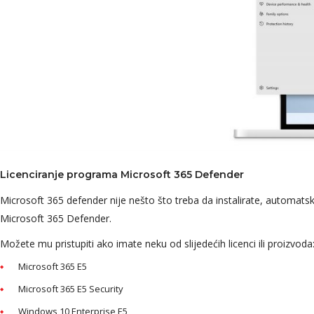
Licenciranje programa Microsoft 365 Defender
Microsoft 365 defender nije nešto što treba da instalirate, automat
Microsoft 365 Defender.
Možete mu pristupiti ako imate neku od slijedećih licenci ili proizvoda
Microsoft 365 E5
Microsoft 365 E5 Security
Windows 10 Enterprise E5