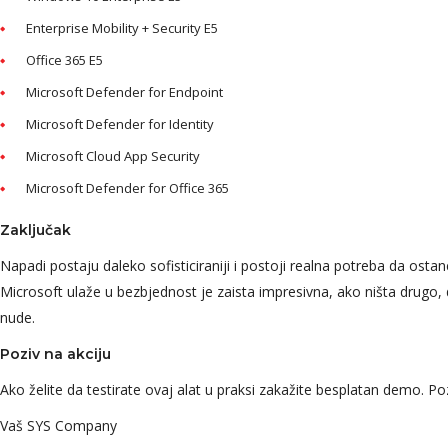
Enterprise Mobility + Security E5
Office 365 E5
Microsoft Defender for Endpoint
Microsoft Defender for Identity
Microsoft Cloud App Security
Microsoft Defender for Office 365
Zaključak
Napadi postaju daleko sofisticiraniji i postoji realna potreba da osta
Microsoft ulaže u bezbjednost je zaista impresivna, ako ništa drugo, 
nude.
Poziv na akciju
Ako želite da testirate ovaj alat u praksi zakažite besplatan demo. Po
Vaš SYS Company