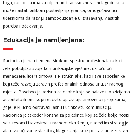
toga, radionica ima za cilj smanjiti anksioznost i nelagodu koja
može nastati prilikom postavljanja granica, omogućavajući
učesnicima da razviju samopouzdanje u izražavanju vlastitih
potreba i očekivanja.
Edukacija je namijenjena:
Radionica je namijenjena širokom spektru profesionalaca koji
žele poboljšati svoje komunikacijske vještine, uključujući
menadžere, lidera timova, HR stručnjake, kao i sve zaposlenike
koji teže razvoju zdravih profesionalnih odnosa unutar radnog
mjesta. Posebno je korisna za osobe koje se nalaze u pozicijama
autoriteta ili one koje redovito upravljaju timovima i projektima,
gdje je ključno održavati jasnu i učinkovitu komunikaciju.
Radionica je također korisna za pojedince koji se žele bolje nositi
sa stresom i izazovima u radnom okruženju, nudeći im strategije i
alate za očuvanje vlastitog blagostanja kroz postavljanje zdravih