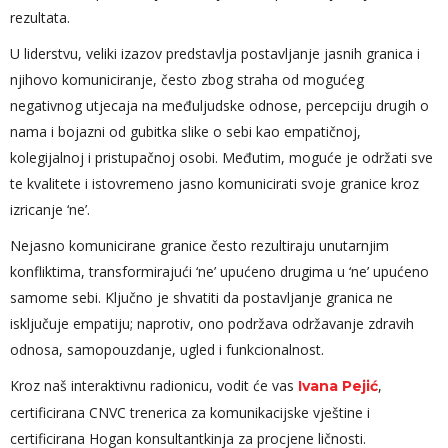
rezultata.
U liderstvu, veliki izazov predstavlja postavljanje jasnih granica i
njihovo komuniciranje, često zbog straha od mogućeg
negativnog utjecaja na međuljudske odnose, percepciju drugih o
nama i bojazni od gubitka slike o sebi kao empatičnoj,
kolegijalnoj i pristupačnoj osobi. Međutim, moguće je održati sve
te kvalitete i istovremeno jasno komunicirati svoje granice kroz
izricanje ‘ne’.
Nejasno komunicirane granice često rezultiraju unutarnjim
konfliktima, transformirajući ‘ne’ upućeno drugima u ‘ne’ upućeno
samome sebi. Ključno je shvatiti da postavljanje granica ne
isključuje empatiju; naprotiv, ono podržava održavanje zdravih
odnosa, samopouzdanje, ugled i funkcionalnost.
Kroz naš interaktivnu radionicu, vodit će vas
,
Ivana Pejić
certificirana CNVC trenerica za komunikacijske vještine i
certificirana Hogan konsultantkinja za procjene ličnosti.