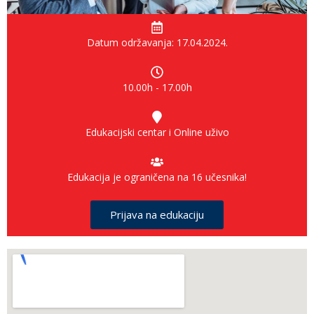
Datum održavanja: 17.04.2024.
10.00h - 17.00h
Edukacijski centar i Online uživo
Edukacija je ograničena na 16 učesnika!
Prijava na edukaciju