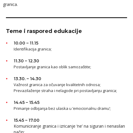
granica.
Teme i raspored edukacije
10.00 – 11.15
Identifikacija granica;
11.30 – 12.30
Postavljanje granica kao oblik samozaštite;
13.30. – 14.30
Važnost granica za očuvanje kvalitetnih odnosa;
Prevazilaženje straha i nelagode pri postavljanju granica;
14.45 – 15.45
Primanje odbijanja bez ulaska u ’emocionalnu dramu’;
15.45 – 17.00
Komuniciranje granica i izricanje ‘ne’ na siguran i nenasilan
način;