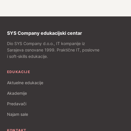
SYS Company edukacijski centar
Dio SYS Company d.o.o., IT kompanije iz
Sarajeva osnovane 1999. Praktične IT, poslovne
i soft-skills edukacije.
EDUKACIJE
Aktuelne edukacije
Akademije
Predavači
Najam sale
KONTAKT