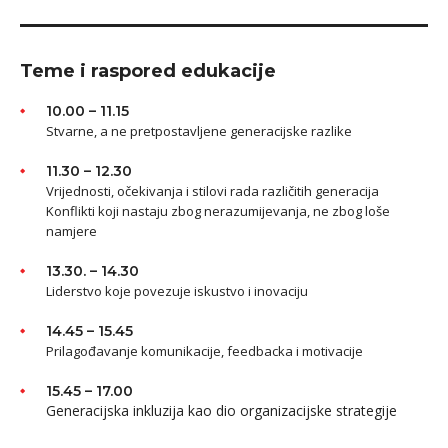
Teme i raspored edukacije
10.00 – 11.15
Stvarne, a ne pretpostavljene generacijske razlike
11.30 – 12.30
Vrijednosti, očekivanja i stilovi rada različitih generacija
Konflikti koji nastaju zbog nerazumijevanja, ne zbog loše
namjere
13.30. – 14.30
Liderstvo koje povezuje iskustvo i inovaciju
14.45 – 15.45
Prilagođavanje komunikacije, feedbacka i motivacije
15.45 – 17.00
Generacijska inkluzija kao dio organizacijske strategije