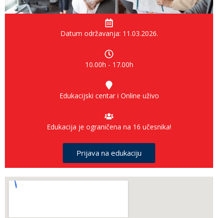
Datum održavanja: 11.03.2026.
10.00h - 17.00h
Edukacijski centar i Online uživo
Edukacija je ograničena na 16 učesnika!
Prijava na edukaciju