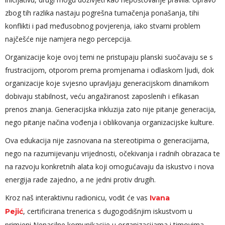
zbog tih razlika nastaju pogrešna tumačenja ponašanja, tihi
konflikti i pad međusobnog povjerenja, iako stvarni problem
najčešće nije namjera nego percepcija.
Organizacije koje ovoj temi ne pristupaju planski suočavaju se s
frustracijom, otporom prema promjenama i odlaskom ljudi, dok
organizacije koje svjesno upravljaju generacijskom dinamikom
dobivaju stabilnost, veću angažiranost zaposlenih i efikasan
prenos znanja. Generacijska inkluzija zato nije pitanje generacija,
nego pitanje načina vođenja i oblikovanja organizacijske kulture.
Ova edukacija nije zasnovana na stereotipima o generacijama,
nego na razumijevanju vrijednosti, očekivanja i radnih obrazaca te
na razvoju konkretnih alata koji omogućavaju da iskustvo i nova
energija rade zajedno, a ne jedni protiv drugih.
Kroz naš interaktivnu radionicu, vodit će vas
Ivana
,
certificirana trenerica s dugogodišnjim iskustvom u
Pejić
primjeni Nenasilne komunikacije u organizacijama i timovima,