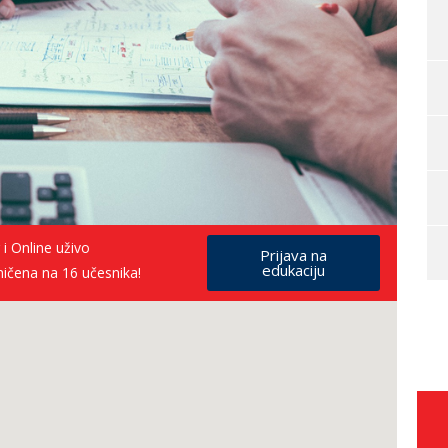
 i Online uživo
Prijava na
edukaciju
ničena na 16 učesnika!