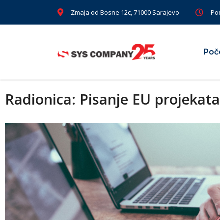
Zmaja od Bosne 12c, 71000 Sarajevo
Pon
Poč
Radionica: Pisanje EU projekata