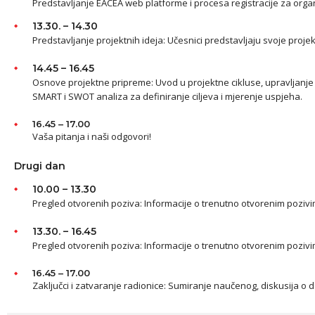
Predstavljanje EACEA web platforme i procesa registracije za organ
13.30. – 14.30
Predstavljanje projektnih ideja: Učesnici predstavljaju svoje projek
14.45 – 16.45
Osnove projektne pripreme: Uvod u projektne cikluse, upravljanje p
SMART i SWOT analiza za definiranje ciljeva i mjerenje uspjeha.
16.45 – 17.00
Vaša pitanja i naši odgovori!
Drugi dan
10.00 – 13.30
Pregled otvorenih poziva: Informacije o trenutno otvorenim poziv
13.30. – 16.45
Pregled otvorenih poziva: Informacije o trenutno otvorenim poziv
16.45 – 17.00
Zaključci i zatvaranje radionice: Sumiranje naučenog, diskusija o d