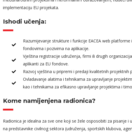
implementaciju EU projekata.
Ishodi učenja:
Edin Gluh
Key Accoun
Hercegovin
Razumijevanje strukture i funkcije EACEA web platforme i
fondovima i pozivima na aplikacije.
Vještina registracije udruženja, firmi ili drugih organiza
aplikanti za EU fondove.
Razvoj vještina u pripremi i predaji kvalitetnih projektnih p
Ovladavanje alatima i tehnikama za upravljanje projektima
kao i tehnikama za efikasno upravljanje projektima i tim
Kome namijenjena radionica?
Radionica je idealna za sve one koji se žele osposobiti za pisanje i 
na predstavnike civilnog sektora (udruženja, sportskih klubova, agen