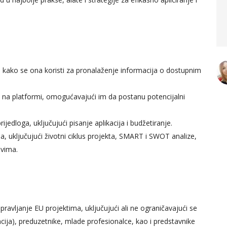
dio uspjela shvatiti dio
kontrolinga.
ić
t Manager,
alijek
Arijana Kekić
 kako se ona koristi za pronalaženje informacija o dostupnim
Senior Accountant, AS
Holding
cija na platformi, omogućavajući im da postanu potencijalni
rijedloga, uključujući pisanje aplikacija i budžetiranje.
, uključujući životni ciklus projekta, SMART i SWOT analize,
ovima.
upravljanje EU projektima, uključujući ali ne ograničavajući se
cija), preduzetnike, mlade profesionalce, kao i predstavnike