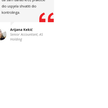
modela i agilnog pristupa.
Predavanje je bilo jasno i
Edin Gluhić
lako razumljivo, uz mnogo
Key Account Manager,
primjera iz svakodnevnih
Hercegovinalijek
poslovnih situacija sa kojim
je project manageri susreću,
što je određene koncepte i
pojmove uspjelo još više
približiti polaznicima Project
Management Akademije.
Ena Bašić – Hasanefendić
Expert Associate Project
Manager, BH Telecom