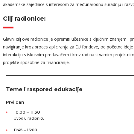
akademske zajednice s interesom za međunarodnu suradnju i razvo
Cilj radionice:
Glavni cilj ove radionice je opremiti učesnike s ključnim znanjem i
navigiranje kroz proces apliciranja za EU fondove, od početne ideje 
interakciju s iskusnim predavačem i kroz rad na stvarnim projektnim
projekte sposobne za financiranje.
Teme i raspored edukacije
Prvi dan
10.00 – 11.30
Uvod u radionicu
11:45 – 13:00