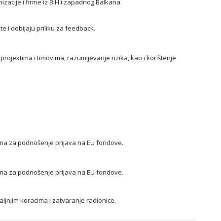
izacije i firme iz BiH i zapadnog Balkana.
te i dobijaju priliku za feedback.
rojektima i timovima, razumijevanje rizika, kao i korištenje
ima za podnošenje prijava na EU fondove.
ima za podnošenje prijava na EU fondove.
aljnjim koracima i zatvaranje radionice.