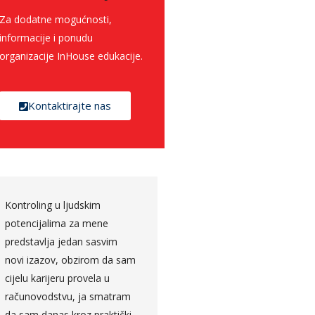
Za dodatne mogućnosti,
informacije i ponudu
organizacije InHouse edukacije.
Kontaktirajte nas
Predavanje koje je održao
Angažovanost predavača
Nenad Trajkovski zasnovano
tokom cijelog modula, tr
je na pojašnjenju agilnog
da slikovito približi ono o
pristupa upravljanju
čemu priča iz svog
projektima, uz osvrt na
dugogodišnjeg iskustva, d
osnovne razlike
pažnju efikasno tokom
tradicionalnog tzv. waterfall
cijelog predavanja.