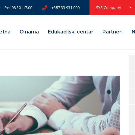
 - Pet 08.30- 17.00
+387 33 931 000
SYS Company
etna
O nama
Edukacijski centar
Partneri
N