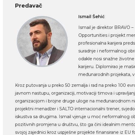
Predavač
Ismail Šehić
Ismail je direktor BRAVO –
Opportunities i projekt m
profesionalna karijera pred
suradnje i neformalnog obr
odakle nosi snažne životne 
karijeru. Diplomirao je maši
međunarodnih projekata, vo
Kroz putovanja u preko 50 zemalja i rad na preko 100 evrop
javnom nastupu, organizaciji, motivaciji timova i upravlj
organizacijom i brojne druge uloge na međunarodnom niv
projektni menadžer i SALTO internacionalni trener, svjedoč
iskustva sa drugima. Ismail vjeruje u moć neformalnog ob
pozitivnih promjena u društvu, što ga čini idealnim mento
svojoj zajednici kroz uspješne projekte finansirane iz EU 