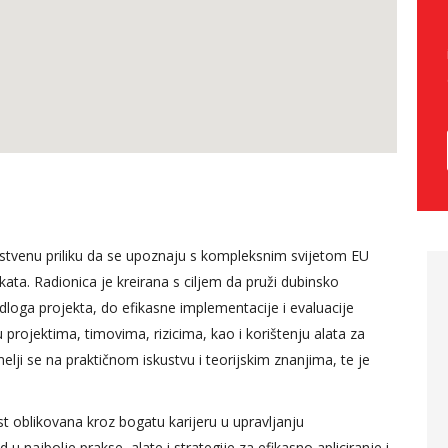
instvenu priliku da se upoznaju s kompleksnim svijetom EU
kata. Radionica je kreirana s ciljem da pruži dubinsko
 predavača
Kontroling u ljudskim
dloga projekta, do efikasne implementacije i evaluacije
modula, trud
potencijalima za mene
u projektima, timovima, rizicima, kao i korištenju alata za
bliži ono o
predstavlja jedan sasvim
lji se na praktičnom iskustvu i teorijskim znanjima, te je
svog
novi izazov, obzirom da sam
iskustva, drži
cijelu karijeru provela u
ost oblikovana kroz bogatu karijeru u upravljanju
no tokom
računovodstvu, ja smatram
ajbolje prakse, alate i strategije za efikasno apliciranje i
anja.
da sam danas kroz praktički