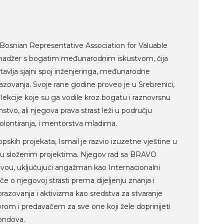
 Bosnian Representative Association for Valuable
enadžer s bogatim međunarodnim iskustvom, čija
stavlja sjajni spoj inženjeringa, međunarodne
azovanja. Svoje rane godine proveo je u Srebrenici,
lekcije koje su ga vodile kroz bogatu i raznovrsnu
nstvo, ali njegova prava strast leži u području
lontiranja, i mentorstva mladima.
skih projekata, Ismail je razvio izuzetne vještine u
anju složenim projektima. Njegov rad sa BRAVO
ou, uključujući angažman kao Internacionalni
e o njegovoj strasti prema dijeljenju znanja i
razovanja i aktivizma kao sredstva za stvaranje
rom i predavačem za sve one koji žele doprinijeti
fondova.