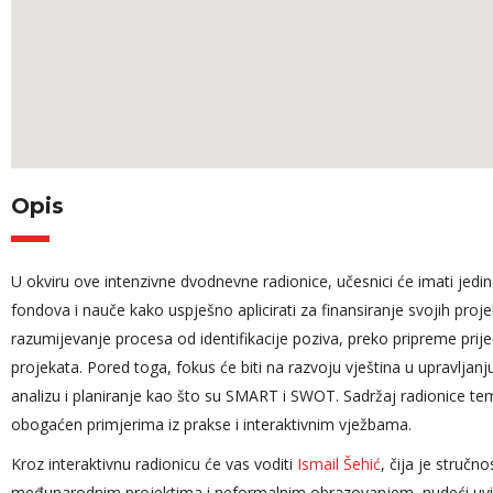
Opis
U okviru ove intenzivne dvodnevne radionice, učesnici će imati jed
fondova i nauče kako uspješno aplicirati za finansiranje svojih proje
Angažovanost
razumijevanje procesa od identifikacije poziva, preko pripreme prije
tokom cijelog 
projekata. Pored toga, fokus će biti na razvoju vještina u upravljanj
da slikovito pri
analizu i planiranje kao što su SMART i SWOT. Sadržaj radionice teme
čemu priča iz 
obogaćen primjerima iz prakse i interaktivnim vježbama.
dugogodišnjeg 
Kroz interaktivnu radionicu će vas voditi
Ismail Šehić
, čija je stručn
pažnju efikas
međunarodnim projektima i neformalnim obrazovanjem, nudeći uvid u n
cijelog predav