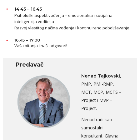
14.45 – 16.45
Psihološki aspekt vođenja – emocionalna i socijalna
inteligencija voditelja
Razvoj vlastitog načina vođenja i kontinuirano poboljšavanje.
16.45 – 17.00
Vaša pitanja i naši odgovori!
Predavač
,
Nenad Tajkovski
PMP, PMI-RMP,
MCT, MCP, MCTS –
Project i MVP –
Project.
Nenad radi kao
samostalni
konsultant. Glavna