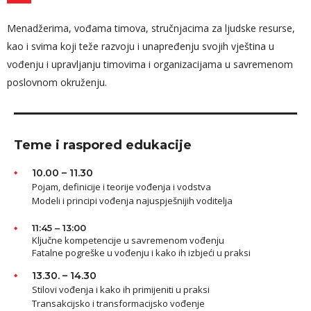
Menadžerima, vođama timova, stručnjacima za ljudske resurse,
kao i svima koji teže razvoju i unapređenju svojih vještina u
vođenju i upravljanju timovima i organizacijama u savremenom
poslovnom okruženju.
Teme i raspored edukacije
10.00 – 11.30
Pojam, definicije i teorije vođenja i vodstva
Modeli i principi vođenja najuspješnijih voditelja
11:45 – 13:00
Ključne kompetencije u savremenom vođenju
Fatalne pogreške u vođenju i kako ih izbjeći u praksi
13.30. – 14.30
Stilovi vođenja i kako ih primijeniti u praksi
Transakcijsko i transformacijsko vođenje