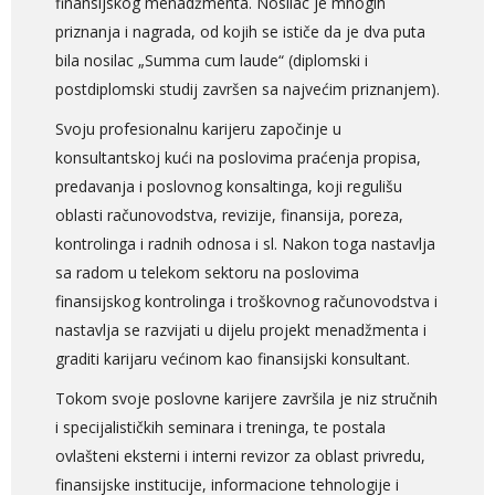
finansijskog menadžmenta. Nosilac je mnogih
priznanja i nagrada, od kojih se ističe da je dva puta
bila nosilac „Summa cum laude“ (diplomski i
postdiplomski studij završen sa najvećim priznanjem).
Svoju profesionalnu karijeru započinje u
konsultantskoj kući na poslovima praćenja propisa,
predavanja i poslovnog konsaltinga, koji regulišu
oblasti računovodstva, revizije, finansija, poreza,
kontrolinga i radnih odnosa i sl. Nakon toga nastavlja
sa radom u telekom sektoru na poslovima
finansijskog kontrolinga i troškovnog računovodstva i
nastavlja se razvijati u dijelu projekt menadžmenta i
graditi karijaru većinom kao finansijski konsultant.
Tokom svoje poslovne karijere završila je niz stručnih
i specijalističkih seminara i treninga, te postala
ovlašteni eksterni i interni revizor za oblast privredu,
finansijske institucije, informacione tehnologije i