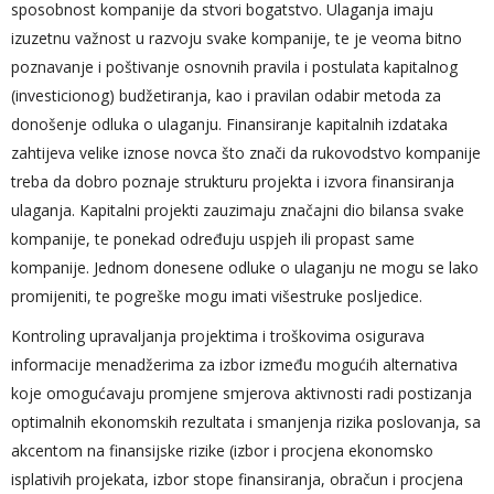
sposobnost kompanije da stvori bogatstvo. Ulaganja imaju
izuzetnu važnost u razvoju svake kompanije, te je veoma bitno
poznavanje i poštivanje osnovnih pravila i postulata kapitalnog
(investicionog) budžetiranja, kao i pravilan odabir metoda za
donošenje odluka o ulaganju. Finansiranje kapitalnih izdataka
zahtijeva velike iznose novca što znači da rukovodstvo kompanije
treba da dobro poznaje strukturu projekta i izvora finansiranja
ulaganja. Kapitalni projekti zauzimaju značajni dio bilansa svake
kompanije, te ponekad određuju uspjeh ili propast same
kompanije. Jednom donesene odluke o ulaganju ne mogu se lako
promijeniti, te pogreške mogu imati višestruke posljedice.
Kontroling upravaljanja projektima i troškovima osigurava
informacije menadžerima za izbor između mogućih alternativa
koje omogućavaju promjene smjerova aktivnosti radi postizanja
optimalnih ekonomskih rezultata i smanjenja rizika poslovanja, sa
akcentom na finansijske rizike (izbor i procjena ekonomsko
isplativih projekata, izbor stope finansiranja, obračun i procjena