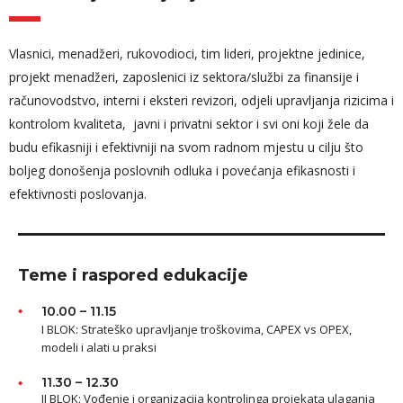
Vlasnici, menadžeri, rukovodioci, tim lideri, projektne jedinice,
projekt menadžeri, zaposlenici iz sektora/službi za finansije i
računovodstvo, interni i eksteri revizori, odjeli upravljanja rizicima i
kontrolom kvaliteta, javni i privatni sektor i svi oni koji žele da
budu efikasniji i efektivniji na svom radnom mjestu u cilju što
boljeg donošenja poslovnih odluka i povećanja efikasnosti i
efektivnosti poslovanja.
Teme i raspored edukacije
10.00 – 11.15
I BLOK: Strateško upravljanje troškovima, CAPEX vs OPEX,
modeli i alati u praksi
11.30 – 12.30
II BLOK: Vođenje i organizacija kontrolinga projekata ulaganja