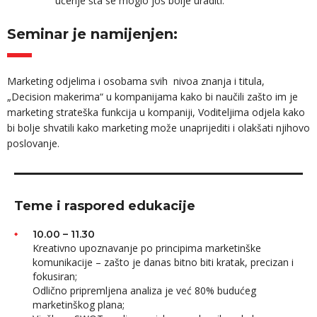
učenje šta se moglo još bolje uraditi.
Seminar je namijenjen:
Marketing odjelima i osobama svih nivoa znanja i titula,
„Decision makerima“ u kompanijama kako bi naučili zašto im je
marketing strateška funkcija u kompaniji, Voditeljima odjela kako
bi bolje shvatili kako marketing može unaprijediti i olakšati njihovo
poslovanje.
Teme i raspored edukacije
10.00 – 11.30
Kreativno upoznavanje po principima marketinške
komunikacije – zašto je danas bitno biti kratak, precizan i
fokusiran;
Odlično pripremljena analiza je već 80% budućeg
marketinškog plana;