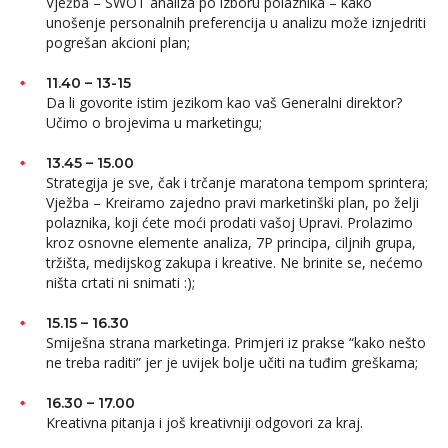
Vježba – SWOT analiza po izboru polaznika – kako
unošenje personalnih preferencija u analizu može iznjedriti
pogrešan akcioni plan;
11.40 – 13-15
Da li govorite istim jezikom kao vaš Generalni direktor?
Učimo o brojevima u marketingu;
13.45 – 15.00
Strategija je sve, čak i trčanje maratona tempom sprintera;
Vježba – Kreiramo zajedno pravi marketinški plan, po želji
polaznika, koji ćete moći prodati vašoj Upravi. Prolazimo
kroz osnovne elemente analiza, 7P principa, ciljnih grupa,
tržišta, medijskog zakupa i kreative. Ne brinite se, nećemo
ništa crtati ni snimati :);
15.15 – 16.30
Smiješna strana marketinga. Primjeri iz prakse “kako nešto
ne treba raditi” jer je uvijek bolje učiti na tuđim greškama;
16.30 – 17.00
Kreativna pitanja i još kreativniji odgovori za kraj.