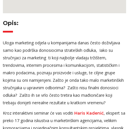
Opis:
Uloga marketing odjela u kompanijama danas često doživljava
samo kao podrška donosiocima strateških odluka, Iako su
stručnjaci za marketing ti koji najbolje vladaju tržištem,
trendovima, internim procesima i komunikacijom, statističkim i
makro podacima, poznaju proizvode i usluge, te ciljne grupe
kojima su oni namijenjeni. Zašto je onda tako malo marketinških
stručnjaka u upravnim odborima? Zašto nisu finalni donosioci
odluka? Zašto ih se vrlo često tretira kao mađioničare koji
trebaju donijeti nerealne rezultate u kratkom vremenu?
Kroz interaktivni seminar će vas voditi
, ekspert sa
Haris Kadenić
preko 17 godina iskustva u marketinškim agencijama, velikim
korporacijama i pojedinačnim konsultantskim projektima, vlasnik