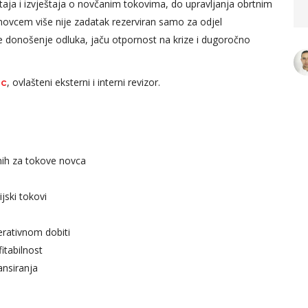
štaja i izvještaja o novčanim tokovima, do upravljanja obrtnim
atiti dio
modela i agilnog pristupa.
e novcem više nije zadatak rezerviran samo za odjel
Predavanje je bilo jasno i
e donošenje odluka, jaču otpornost na krize i dugoročno
lako razumljivo, uz mnogo
primjera iz svakodnevnih
, ovlašteni eksterni i interni revizor.
ac
Kekić
poslovnih situacija sa kojim
countant, AS
je project manageri susreću,
što je određene koncepte i
pojmove uspjelo još više
zanih za tokove novca
približiti polaznicima Project
Management Akademije.
jski tokovi
Ena Bašić – Hasanefendić
erativnom dobiti
Expert Associate Project
fitabilnost
Manager, BH Telecom
ansiranja