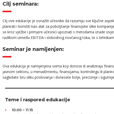
Cilj seminara:
Cilj ove edukacije je osnažiti učesnike da razumiju sve ključne aspe
planirati i koristiti kao alat za poboljšanje finansijske slike kompan
se kroz vježbe i primjere učesnici upoznati s metodama izrade izv
razlikom između EBITDA i slobodnog novčanog toka, te s tehnikama
Seminar je namijenjen:
Ova edukacija je namijenjena svima koji donose ili analiziraju finans
javnom sektoru, u menadžmentu, finansijama, kontrolingu ili plan
sagledate širu sliku poslovanja i donesete bolje, preciznije i sigurni
Teme i raspored edukacije
10.00 – 11.15