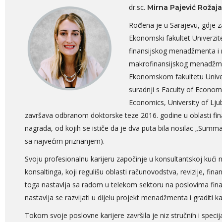
dr.sc.
Mirna Pajević Rožaj
Rođena je u Sarajevu, gdje z
Ekonomski fakultet Univerzite
finansijskog menadžmenta i m
makrofinansijskog menadžmen
Ekonomskom fakultetu Univer
suradnji s Faculty of Economi
Economics, University of Lj
završava odbranom doktorske teze 2016. godine u oblasti fi
nagrada, od kojih se ističe da je dva puta bila nosilac „Summ
sa najvećim priznanjem).
Svoju profesionalnu karijeru započinje u konsultantskoj kući
konsaltinga, koji regulišu oblasti računovodstva, revizije, fina
toga nastavlja sa radom u telekom sektoru na poslovima fina
nastavlja se razvijati u dijelu projekt menadžmenta i graditi k
Tokom svoje poslovne karijere završila je niz stručnih i specija