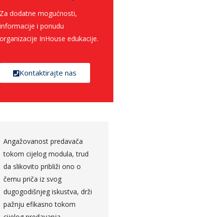
Za dodatne mogućnosti,
informacije i ponudu
organizacije InHouse edukacije.
Kontaktirajte nas
Angažovanost predavača
Kontroling u ljudskim
tokom cijelog modula, trud
potencijalima za mene
da slikovito približi ono o
predstavlja jedan sasvim
čemu priča iz svog
novi izazov, obzirom da 
dugogodišnjeg iskustva, drži
cijelu karijeru provela u
pažnju efikasno tokom
računovodstvu, ja smatr
cijelog predavanja.
da sam danas kroz prakti