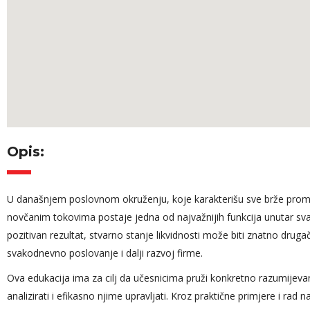
Opis:
U današnjem poslovnom okruženju, koje karakterišu sve brže promjene
Angažovanost predavača
Kontroling u l
novčanim tokovima postaje jedna od najvažnijih funkcija unutar svak
tokom cijelog modula, trud
potencijalima
pozitivan rezultat, stvarno stanje likvidnosti može biti znatno druga
da slikovito približi ono o
predstavlja je
svakodnevno poslovanje i dalji razvoj firme.
čemu priča iz svog
novi izazov, 
dugogodišnjeg iskustva, drži
cijelu karijeru
Ova edukacija ima za cilj da učesnicima pruži konkretno razumijevan
pažnju efikasno tokom
računovodstvu
analizirati i efikasno njime upravljati. Kroz praktične primjere i rad 
cijelog predavanja.
da sam danas k