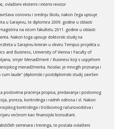
, ovlašteni eksterni i interni revizor
ac
avršava osnovnu i srednju školu, nakon čega upisuje
ta u Sarajevu, te diplomira 2009. godine u oblasti
agistrira na istom fakultetu 2011. godine u oblasti
ta. Nakon toga upisuje doktorski studij na
ziteta u Sarajevu kreiran u okviru Tempus projekta u
cs and Business, University of Vienna i Faculty of
ubljana, smjer Menadžment / Business koji s uspjehom
nansijskog menadžmenta. Nosilac je mnogih priznanja i
a cum laude“ (diplomski i postdiplomski studij završen
 na poslovima praćenja propisa, predavanja i poslovnog
nsija, poreza, kontrolinga i radnih odnosa i sl. Nakon
nsijskog kontrolinga i troškovnog računovodstva i
arijaru većinom kao finansijski konsultant.
lističkih seminara i treninga, te postala ovlašteni