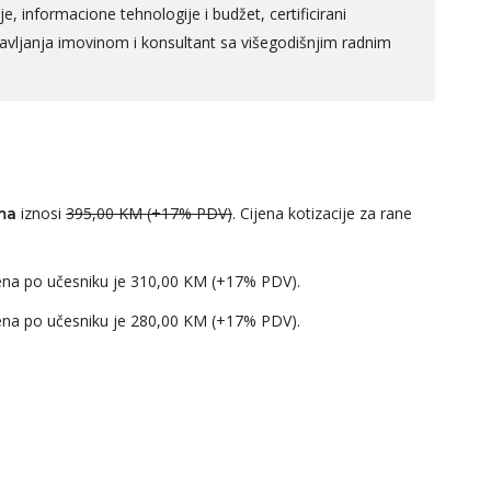
cije, informacione tehnologije i budžet, certificirani
pravljanja imovinom i konsultant sa višegodišnjim radnim
iznosi
395,00 KM (+17% PDV)
. Cijena kotizacije za rane
ma
cijena po učesniku je 310,00 KM (+17% PDV).
cijena po učesniku je 280,00 KM (+17% PDV).