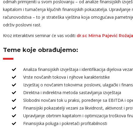
odmah primijeniti u svom poslovanju – od analize finansijskih izvje
dio uspjela shv
kapitalom i tumačenja ključnih finansijskih pokazatelja. Upravljanj
kontrolinga.
računovodstva – to je strateška vještina koja omogućava pametnij
Edin Gluhić
održiv poslovni rast.
Key Account Manager,
Hercegovinalijek
Kroz interaktivni seminar će vas voditi
dr.sc Mirna Pajević Rožaj
Arijana 
Senior Ac
Holding
Teme koje obrađujemo:
Analiza finansijskih izvještaja i identifikacija dijelova ve
Vrste novčanih tokova i njihove karakteristike
Izvještaj o novčanim tokovima: poslovni, ulagački i finansi
Direktna i indirektna metoda sastavljanja izvještaja
Slobodni novčani tok u praksi, poređenje sa EBITDA i op
Finansijski pokazatelji vezani za likvidnost, aktivnost i pro
Upravljanje obrtnim kapitalom i optimizacija troškova fin
Finansijska poluga i pokretači profitabilnosti