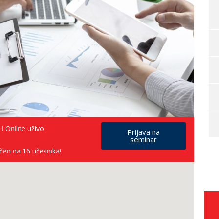
 i Online uživo
Prijava na
seminar
čen na 16 učesnika!