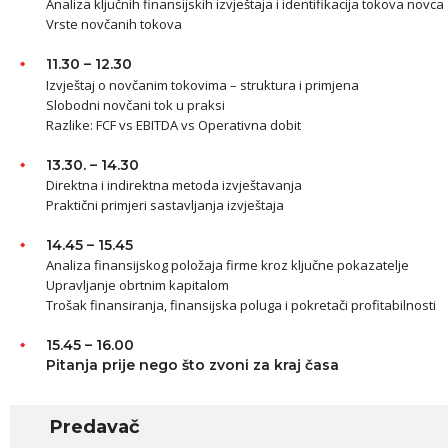
Analiza ključnih finansijskih izvještaja i identifikacija tokova novca
Vrste novčanih tokova
11.30 – 12.30
Izvještaj o novčanim tokovima – struktura i primjena
Slobodni novčani tok u praksi
Razlike: FCF vs EBITDA vs Operativna dobit
13.30. – 14.30
Direktna i indirektna metoda izvještavanja
Praktični primjeri sastavljanja izvještaja
14.45 – 15.45
Analiza finansijskog položaja firme kroz ključne pokazatelje
Upravljanje obrtnim kapitalom
Trošak finansiranja, finansijska poluga i pokretači profitabilnosti
15.45 – 16.00
Pitanja prije nego što zvoni za kraj časa
Predavač