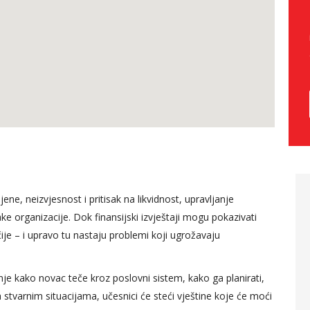
, neizvjesnost i pritisak na likvidnost, upravljanje
judskim
Predavanje koje je održao
e organizacije. Dok finansijski izvještaji mogu pokazivati
 za mene
Nenad Trajkovski zasnovano
čije – i upravo tu nastaju problemi koji ugrožavaju
dan sasvim
je na pojašnjenju agilnog
obzirom da sam
pristupa upravljanju
 provela u
projektima, uz osvrt na
je kako novac teče kroz poslovni sistem, kako ga planirati,
, ja smatram
osnovne razlike
na stvarnim situacijama, učesnici će steći vještine koje će moći
roz praktički
tradicionalnog tzv. waterfall