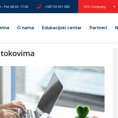
 - Pet 08.30- 17.00
+387 33 931 000
SYS Company
etna
O nama
Edukacijski centar
Partneri
N
 tokovima