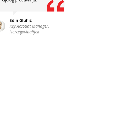
dio uspjela shvatiti dio
kontrolinga.
Edin Gluhić
Key Account Manager,
Hercegovinalijek
Arijana Kekić
Senior Accountant, A
Holding