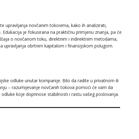
kte upravljanja novčanim tokovima, kako ih analizirati,
ije. Edukacija je fokusirana na praktičnu primjenu znanja, pa će
ještaja o novčanom toku, direktnim i indirektnim metodama,
 upravljanja obrtnim kapitalom i finansijskom polugom.
ijske odluke unutar kompanije. Bilo da radite u privatnom ili
iranju – razumijevanje novčanih tokova pomoći će vam da
je odluke koje doprinose stabilnosti i rastu vašeg poslovanja.