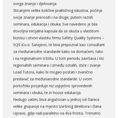
svoga znanja i djelovanja.
Sticanjem velike količine praktičnog iskustva, počinje
svoje znanje prenositi i na druge, putem raznih
seminara, edukacija i obuka. Sve navedeno je bila
dovoljna inicijalna kapsula da se okuša u vlastitom
biznisu i otvori vlastitu firmu Safety Quality Systems –
SQS d.o.o. Sarajevo, te biva prepoznat kao consultant
za međunarodne standarde kako na domaćem, tako
i na regionalnom tržištu. U tom periodu završava i niz
regionalnih seminara i između ostalih, stiče i zvanje
Lead Tutora, kako bi mogao postati i zvanično
predavač za međunarodne standarde. U svom
portofoliu posjeduje niz uspješno sprovedenih
seminara i obuka, te in house edukacija.
Nedugo zatim, biva angažovan u jednoj od članica
velike grupacije na mjesto Izvršnog direktora i člana
Uprave, gdje radi paralelno na dva fronta. Trenutno