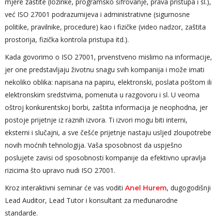
mjere zaštite (lozinke, programsko šifrovanje, prava pristupa i sl.),
već ISO 27001 podrazumijeva i administrativne (sigurnosne
politike, pravilnike, procedure) kao i fizičke (video nadzor, zaštita
prostorija, fizička kontrola pristupa itd.).
Kada govorimo o ISO 27001, prvenstveno mislimo na informacije,
jer one predstavljaju životnu snagu svih kompanija i može imati
nekoliko oblika: napisana na papiru, elektronski, poslata poštom ili
elektronskim sredstvima, pomenuta u razgovoru i sl. U veoma
oštroj konkurentskoj borbi, zaštita informacija je neophodna, jer
postoje prijetnje iz raznih izvora. Ti izvori mogu biti interni,
eksterni i slučajni, a sve češće prijetnje nastaju usljed zloupotrebe
novih moćnih tehnologija. Vaša sposobnost da uspješno
poslujete zavisi od sposobnosti kompanije da efektivno upravlja
rizicima što upravo nudi ISO 27001.
Kroz interaktivni seminar će vas voditi
, dugogodišnji
Anel Hurem
Lead Auditor, Lead Tutor i konsultant za međunarodne
standarde.