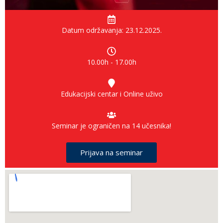
Datum održavanja: 23.12.2025.
10.00h - 17.00h
Edukacijski centar i Online uživo
Seminar je ograničen na 14 učesnika!
Prijava na seminar