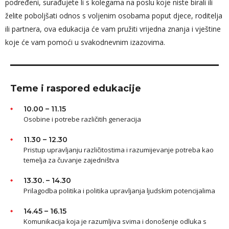
podređeni, surađujete li s kolegama na poslu koje niste birali ili
želite poboljšati odnos s voljenim osobama poput djece, roditelja
ili partnera, ova edukacija će vam pružiti vrijedna znanja i vještine
koje će vam pomoći u svakodnevnim izazovima.
Teme i raspored edukacije
10.00 – 11.15
Osobine i potrebe različitih generacija
11.30 – 12.30
Pristup upravljanju različitostima i razumijevanje potreba kao
temelja za čuvanje zajedništva
13.30. – 14.30
Prilagodba politika i politika upravljanja ljudskim potencijalima
14.45 – 16.15
Komunikacija koja je razumljiva svima i donošenje odluka s