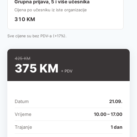
Grupna prijava, 5 i više učesnika
Cijena po učesniku iz iste organizacije
310 KM
Sve cijene su bez PDV-a (+17%).
425 KM
375 KM
+ PDV
Datum
21.09.
Vrijeme
10.00 – 17.00
Trajanje
1 dan