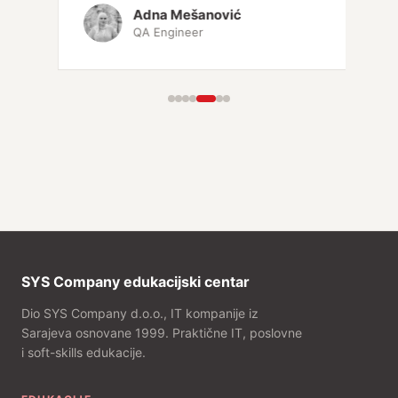
Adna Mešanović
QA Engineer
SYS Company edukacijski centar
Dio SYS Company d.o.o., IT kompanije iz
Sarajeva osnovane 1999. Praktične IT, poslovne
i soft-skills edukacije.