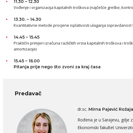
11.30 – 12.30
Vođenje i organizacija kapitalnih troškova (najčešće greške, kontro
13.30. – 14.30
Kvantitativne metode procjene isplativosti ulaganja (opravdanost 
14.45 – 15.45
Praktični primjeri izračuna različitih vrsta kapitalnih troškova i tr
amortizacije)
15.45 – 16.00
Pitanja prije nego što zvoni za kraj časa
Predavač
dr.sc.
Mirna Pajević Rožaj
Rođena je u Sarajevu, gdje z
Ekonomski fakultet Univerzite