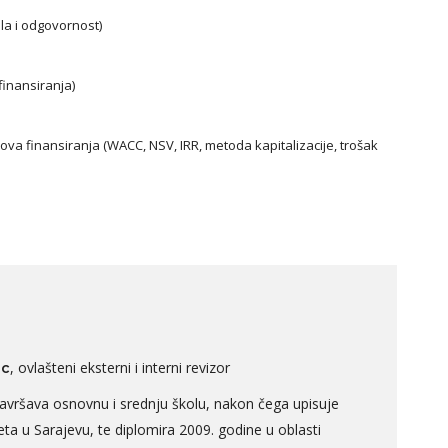
la i odgovornost)
finansiranja)
oškova finansiranja (WACC, NSV, IRR, metoda kapitalizacije, trošak
, ovlašteni eksterni i interni revizor
ac
avršava osnovnu i srednju školu, nakon čega upisuje
ta u Sarajevu, te diplomira 2009. godine u oblasti