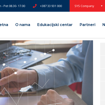
 - Pet 08.30- 17.00
+387 33 931 000
SYS Company
etna
O nama
Edukacijski centar
Partneri
N