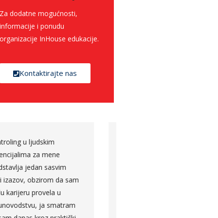
Za dodatne mogućnosti,
informacije i ponudu
organizacije InHouse edukacije.
Kontaktirajte nas
Predavanje koje je održao
Angažovanost predavača
Nenad Trajkovski zasnovano
tokom cijelog modula, tr
je na pojašnjenju agilnog
da slikovito približi ono o
pristupa upravljanju
čemu priča iz svog
projektima, uz osvrt na
dugogodišnjeg iskustva, d
osnovne razlike
pažnju efikasno tokom
tradicionalnog tzv. waterfall
cijelog predavanja.