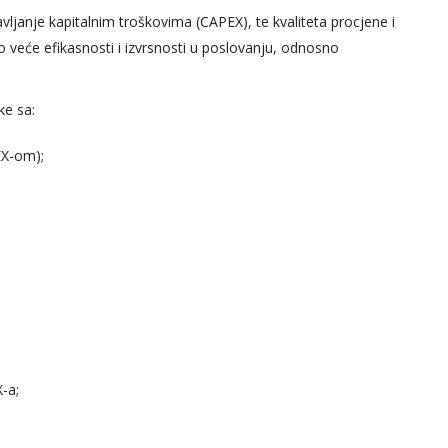
vljanje kapitalnim troškovima (CAPEX), te kvaliteta procjene i
što veće efikasnosti i izvrsnosti u poslovanju, odnosno
.
ke sa:
EX-om);
-a;