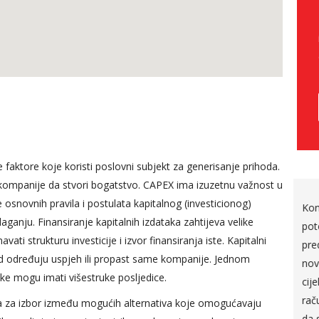
 faktore koje koristi poslovni subjekt za generisanje prihoda.
t kompanije da stvori bogatstvo. CAPEX ima izuzetnu važnost u
osnovnih pravila i postulata kapitalnog (investicionog)
 predavača
Kontroling u ljudskim
ganju. Finansiranje kapitalnih izdataka zahtijeva velike
modula, trud
potencijalima za mene
 strukturu investicije i izvor finansiranja iste. Kapitalni
bliži ono o
predstavlja jedan sasvim
ad određuju uspjeh ili propast same kompanije. Jednom
svog
novi izazov, obzirom da sam
ke mogu imati višestruke posljedice.
iskustva, drži
cijelu karijeru provela u
no tokom
računovodstvu, ja smatram
 za izbor između mogućih alternativa koje omogućavaju
anja.
da sam danas kroz praktički