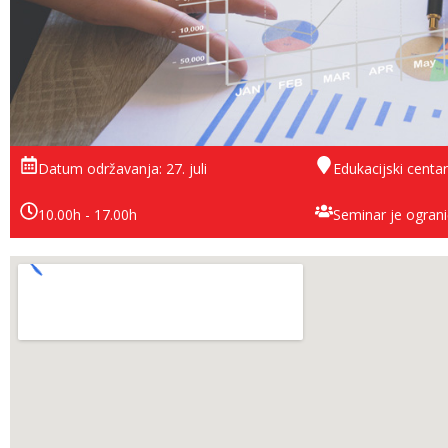
Datum održavanja: 27. juli
Edukacijski centar
10.00h - 17.00h
Seminar je ograni