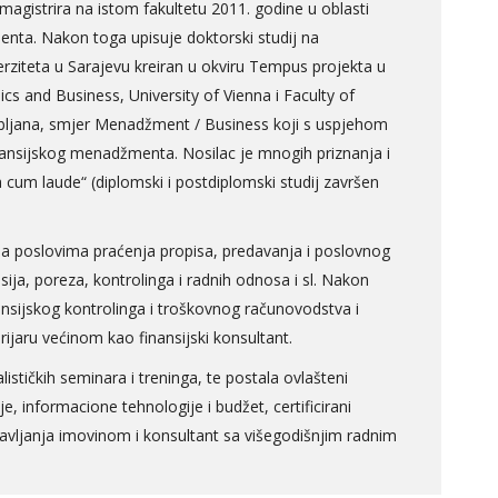
agistrira na istom fakultetu 2011. godine u oblasti
ta. Nakon toga upisuje doktorski studij na
ziteta u Sarajevu kreiran u okviru Tempus projekta u
cs and Business, University of Vienna i Faculty of
ubljana, smjer Menadžment / Business koji s uspjehom
nansijskog menadžmenta. Nosilac je mnogih priznanja i
a cum laude“ (diplomski i postdiplomski studij završen
 na poslovima praćenja propisa, predavanja i poslovnog
nsija, poreza, kontrolinga i radnih odnosa i sl. Nakon
nsijskog kontrolinga i troškovnog računovodstva i
arijaru većinom kao finansijski konsultant.
lističkih seminara i treninga, te postala ovlašteni
cije, informacione tehnologije i budžet, certificirani
pravljanja imovinom i konsultant sa višegodišnjim radnim