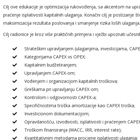
Cilj ove edukacije je optimizacija rukovođenja, sa akcentom na upra
praćenje isplativosti kapitalnih ulaganja. Konačni cilj je postizanje 
maksimizacija rezultata poslovanja i smanjenje rizika loših ulaganja
Cilj radionice je kroz više praktičnih primjera i vježbi upoznati učesni
Strateškim upravljanjem (ulaganjima, investicijama, CAP
Kategorijama CAPEX vs OPEX;
Kapitalnim budžetiranjem;
Upravljanjem CAPEX-om;
Vođenjem i organizacijom kapitalnih troškova;
Greškama pri upravljanju CAPEX-om;
Kontrolom i odgovornosti CAPEX-a;
Specifičnostima troška amortizacije kao CAPEX troška;
Investicionom dokumentacijom;
Opravdanošću, izvodivosti, isplativosti i praćenjem CAPEX
Troškom finansiranja (WACC, IRR, interest rate);
Kvantitativnim metodama procjene isplativosti ulaganja;