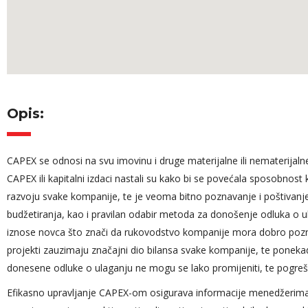
Opis:
CAPEX se odnosi na svu imovinu i druge materijalne ili nematerijalne
CAPEX ili kapitalni izdaci nastali su kako bi se povećala sposobnos
razvoju svake kompanije, te je veoma bitno poznavanje i poštivanje 
Angažovanost
budžetiranja, kao i pravilan odabir metoda za donošenje odluka o ula
tokom cijelog 
iznose novca što znači da rukovodstvo kompanije mora dobro poznavati
da slikovito pri
projekti zauzimaju značajni dio bilansa svake kompanije, te ponek
čemu priča iz 
donesene odluke o ulaganju ne mogu se lako promijeniti, te pogreš
dugogodišnjeg 
pažnju efikas
Efikasno upravljanje CAPEX-om osigurava informacije menedžerima
cijelog predav