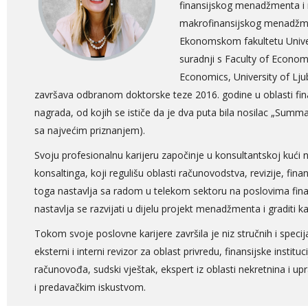
finansijskog menadžmenta i m
makrofinansijskog menadžmen
Ekonomskom fakultetu Univer
suradnji s Faculty of Economi
Economics, University of Lj
završava odbranom doktorske teze 2016. godine u oblasti fi
nagrada, od kojih se ističe da je dva puta bila nosilac „Summ
sa najvećim priznanjem).
Svoju profesionalnu karijeru započinje u konsultantskoj kući
konsaltinga, koji regulišu oblasti računovodstva, revizije, fina
toga nastavlja sa radom u telekom sektoru na poslovima fina
nastavlja se razvijati u dijelu projekt menadžmenta i graditi k
Tokom svoje poslovne karijere završila je niz stručnih i specija
eksterni i interni revizor za oblast privredu, finansijske institu
računovođa, sudski vještak, ekspert iz oblasti nekretnina i u
i predavačkim iskustvom.