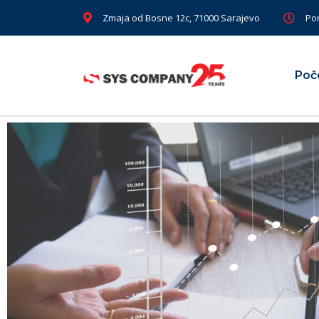
Zmaja od Bosne 12c, 71000 Sarajevo
Pon
Poč