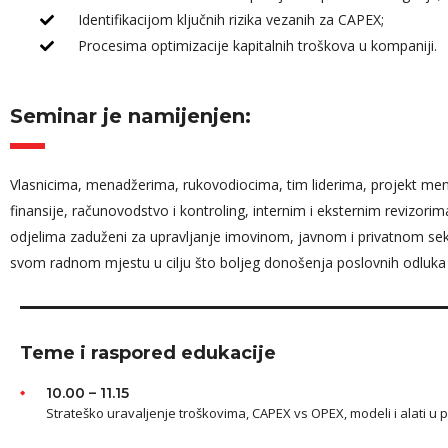
Identifikacijom ključnih rizika vezanih za CAPEX;
Procesima optimizacije kapitalnih troškova u kompaniji.
Seminar je namijenjen:
Vlasnicima, menadžerima, rukovodiocima, tim liderima, projekt mena
finansije, računovodstvo i kontroling, internim i eksternim revizorim
odjelima zaduženi za upravljanje imovinom, javnom i privatnom sektor
svom radnom mjestu u cilju što boljeg donošenja poslovnih odluka i
Teme i raspored edukacije
10.00 – 11.15
Strateško uravaljenje troškovima, CAPEX vs OPEX, modeli i alati u p