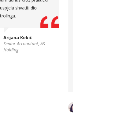
modela i agilnog pristupa.
Predavanje je bilo jasno i
Edin Gluhić
lako razumljivo, uz mnogo
Key Account Manager,
primjera iz svakodnevnih
Hercegovinalijek
poslovnih situacija sa kojim
je project manageri susreću,
što je određene koncepte i
pojmove uspjelo još više
približiti polaznicima Project
Management Akademije.
Ena Bašić – Hasanefendić
Expert Associate Project
Manager, BH Telecom