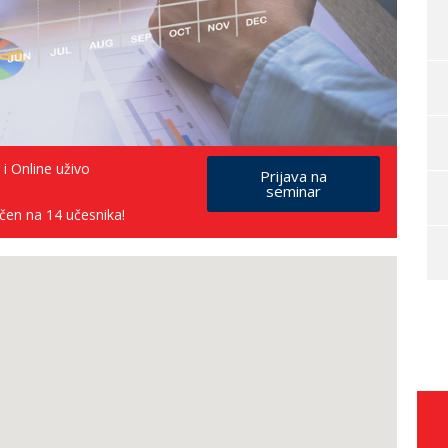
 i Online uživo
Prijava na
seminar
čen na 14 učesnika!