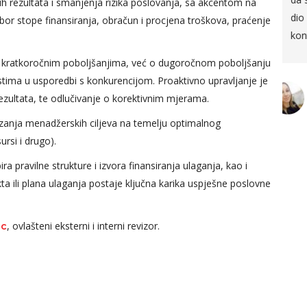
h rezultata i smanjenja rizika poslovanja, sa akcentom na
dio uspjela shvatiti dio
izbor stope finansiranja, obračun i procjena troškova, praćenje
kontrolinga.
ić
t Manager,
m i kratkoročnim poboljšanjima, već o dugoročnom poboljšanju
alijek
tima u usporedbi s konkurencijom. Proaktivno upravljanje je
Arijana Kekić
Senior Accountant, AS
 rezultata, te odlučivanje o korektivnim mjerama.
Holding
izanja menadžerskih ciljeva na temelju optimalnog
ursi i drugo).
 pravilne strukture i izvora finansiranja ulaganja, kao i
ta ili plana ulaganja postaje ključna karika uspješne poslovne
, ovlašteni eksterni i interni revizor.
ac