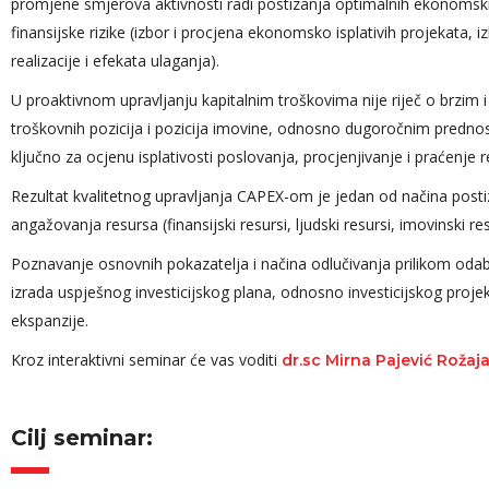
promjene smjerova aktivnosti radi postizanja optimalnih ekonomski
finansijske rizike (izbor i procjena ekonomsko isplativih projekata, 
realizacije i efekata ulaganja).
Edin Gluh
Key Accoun
U proaktivnom upravljanju kapitalnim troškovima nije riječ o brzi
Hercegovin
troškovnih pozicija i pozicija imovine, odnosno dugoročnim prednos
ključno za ocjenu isplativosti poslovanja, procjenjivanje i praćenje
Rezultat kvalitetnog upravljanja CAPEX-om je jedan od načina post
angažovanja resursa (finansijski resursi, ljudski resursi, imovinski res
Poznavanje osnovnih pokazatelja i načina odlučivanja prilikom odabira
izrada uspješnog investicijskog plana, odnosno investicijskog projek
ekspanzije.
Kroz interaktivni seminar će vas voditi
dr.sc Mirna Pajević Rožaj
Cilj seminar: