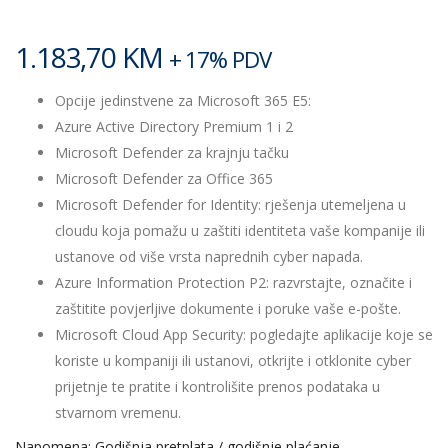
1.183,70
KM
+ 17% PDV
Opcije jedinstvene za Microsoft 365 E5:
Azure Active Directory Premium 1 i 2
Microsoft Defender za krajnju tačku
Microsoft Defender za Office 365
Microsoft Defender for Identity: rješenja utemeljena u
cloudu koja pomažu u zaštiti identiteta vaše kompanije ili
ustanove od više vrsta naprednih cyber napada.
Azure Information Protection P2: razvrstajte, označite i
zaštitite povjerljive dokumente i poruke vaše e-pošte.
Microsoft Cloud App Security: pogledajte aplikacije koje se
koriste u kompaniji ili ustanovi, otkrijte i otklonite cyber
prijetnje te pratite i kontrolišite prenos podataka u
stvarnom vremenu.
Napomena: Godišnja pretplata / godišnje plaćanje