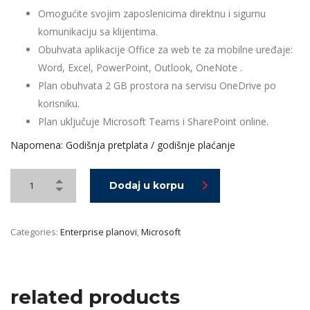
Omogućite svojim zaposlenicima direktnu i sigurnu
komunikaciju sa klijentima.
Obuhvata aplikacije Office za web te za mobilne uređaje:
Word, Excel, PowerPoint, Outlook, OneNote .
Plan obuhvata 2 GB prostora na servisu OneDrive po
korisniku.
Plan uključuje Microsoft Teams i SharePoint online.
Napomena: Godišnja pretplata / godišnje plaćanje
Dodaj u korpu
Categories:
Enterprise planovi
,
Microsoft
related products