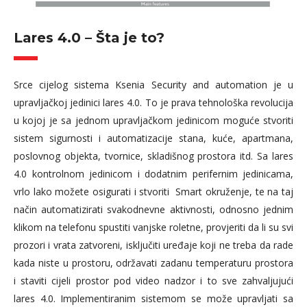
Lares 4.0 – Šta je to?
Srce cijelog sistema Ksenia Security and automation je u
upravljačkoj jedinici lares 4.0. To je prava tehnološka revolucija
u kojoj je sa jednom upravljačkom jedinicom moguće stvoriti
sistem sigurnosti i automatizacije stana, kuće, apartmana,
poslovnog objekta, tvornice, skladišnog prostora itd. Sa lares
4.0 kontrolnom jedinicom i dodatnim perifernim jedinicama,
vrlo lako možete osigurati i stvoriti Smart okruženje, te na taj
način automatizirati svakodnevne aktivnosti, odnosno jednim
klikom na telefonu spustiti vanjske roletne, provjeriti da li su svi
prozori i vrata zatvoreni, isključiti uređaje koji ne treba da rade
kada niste u prostoru, održavati zadanu temperaturu prostora
i staviti cijeli prostor pod video nadzor i to sve zahvaljujući
lares 4.0. Implementiranim sistemom se može upravljati sa