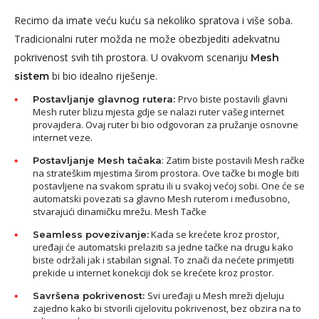
Recimo da imate veću kuću sa nekoliko spratova i više soba.
Tradicionalni ruter možda ne može obezbjediti adekvatnu
pokrivenost svih tih prostora. U ovakvom scenariju
Mesh
bi bio idealno riješenje.
sistem
Prvo biste postavili glavni
Postavljanje glavnog rutera:
Mesh ruter blizu mjesta gdje se nalazi ruter vašeg internet
provajdera. Ovaj ruter bi bio odgovoran za pružanje osnovne
internet veze.
: Zatim biste postavili Mesh račke
Postavljanje Mesh tačaka
na strateškim mjestima širom prostora. Ove tačke bi mogle biti
postavljene na svakom spratu ili u svakoj većoj sobi. One će se
automatski povezati sa glavno Mesh ruterom i međusobno,
stvarajući dinamičku mrežu. Mesh Tačke
Kada se krećete kroz prostor,
Seamless povezivanje:
uređaji će automatski prelaziti sa jedne tačke na drugu kako
biste održali jak i stabilan signal. To znači da nećete primjetiti
prekide u internet konekciji dok se krećete kroz prostor.
Svi uređaji u Mesh mreži djeluju
Savršena pokrivenost:
zajedno kako bi stvorili cijelovitu pokrivenost, bez obzira na to