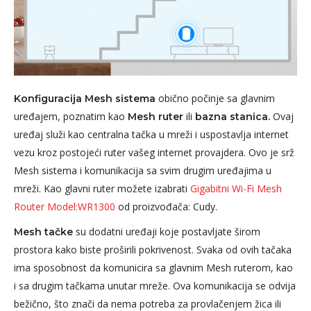
obično počinje sa glavnim
Konfiguracija Mesh sistema
uređajem, poznatim kao
ili
Ovaj
Mesh ruter
bazna stanica.
uređaj služi kao centralna tačka u mreži i uspostavlja internet
vezu kroz postojeći ruter vašeg internet provajdera. Ovo je srž
Mesh sistema i komunikacija sa svim drugim uređajima u
mreži. Kao glavni ruter možete izabrati
Gigabitni Wi-Fi Mesh
Router Model:WR1300
od proizvođača: Cudy.
su dodatni uređaji koje postavljate širom
Mesh tačke
prostora kako biste proširili pokrivenost. Svaka od ovih tačaka
ima sposobnost da komunicira sa glavnim Mesh ruterom, kao
i sa drugim tačkama unutar mreže. Ova komunikacija se odvija
bežično, što znači da nema potreba za provlačenjem žica ili