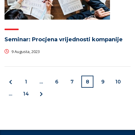
Seminar: Procjena vrijednosti kompanije
9 Augusta, 2023
1
…
6
7
8
9
10
…
14